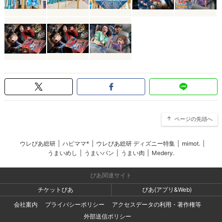
ページの先頭へ
ウレぴあ総研
|
ハピママ*
|
ウレぴあ総研 ディズニー特集
|
mimot.
|
うまいめし
|
うまいパン
|
うまい肉
|
Medery.
ぴあ関連サイト
チケットぴあ
ぴあ(アプリ&Web)
会社案内
プライバシーポリシー
アクセスデータの利用・著作権等
外部送信ポリシー