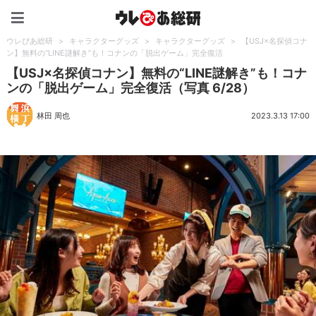
ウレぴあ総研（うれぴあ）
ウレぴあ総研
>
キャラクターグッズ
>
キャラクターグッズ
>
【USJ×名探偵コナ
ン】無料の“LINE謎解き”も！コナンの「脱出ゲーム」完全復活
【USJ×名探偵コナン】無料の“LINE謎解き”も！コナ
ンの「脱出ゲーム」完全復活（写真 6/28）
林田 周也
2023.3.13 17:00