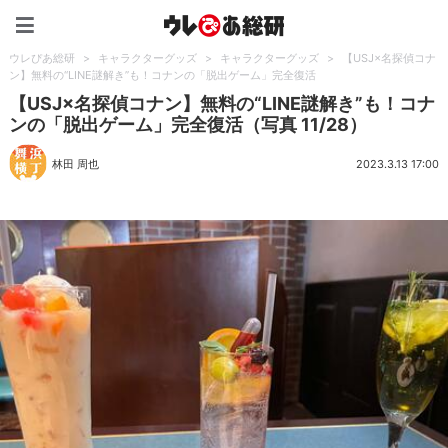
ウレぴあ総研（うれぴあ）
ウレぴあ総研
>
キャラクターグッズ
>
キャラクターグッズ
>
【USJ×名探偵コナ
ン】無料の“LINE謎解き”も！コナンの「脱出ゲーム」完全復活
【USJ×名探偵コナン】無料の“LINE謎解き”も！コナ
ンの「脱出ゲーム」完全復活（写真 11/28）
林田 周也
2023.3.13 17:00