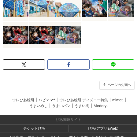
ページの先頭へ
ウレぴあ総研
|
ハピママ*
|
ウレぴあ総研 ディズニー特集
|
mimot.
|
うまいめし
|
うまいパン
|
うまい肉
|
Medery.
ぴあ関連サイト
チケットぴあ
ぴあ(アプリ&Web)