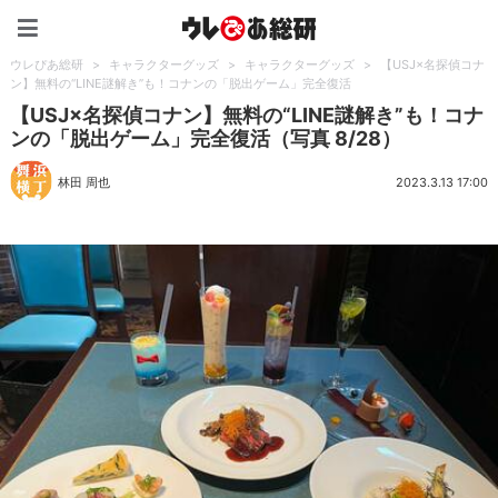
ウレぴあ総研（うれぴあ）
ウレぴあ総研
>
キャラクターグッズ
>
キャラクターグッズ
>
【USJ×名探偵コナ
ン】無料の“LINE謎解き”も！コナンの「脱出ゲーム」完全復活
【USJ×名探偵コナン】無料の“LINE謎解き”も！コナ
ンの「脱出ゲーム」完全復活（写真 8/28）
林田 周也
2023.3.13 17:00