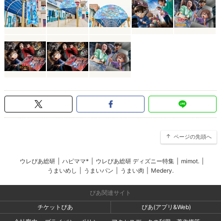
ページの先頭へ
ウレぴあ総研
|
ハピママ*
|
ウレぴあ総研 ディズニー特集
|
mimot.
|
うまいめし
|
うまいパン
|
うまい肉
|
Medery.
ぴあ関連サイト
チケットぴあ
ぴあ(アプリ&Web)