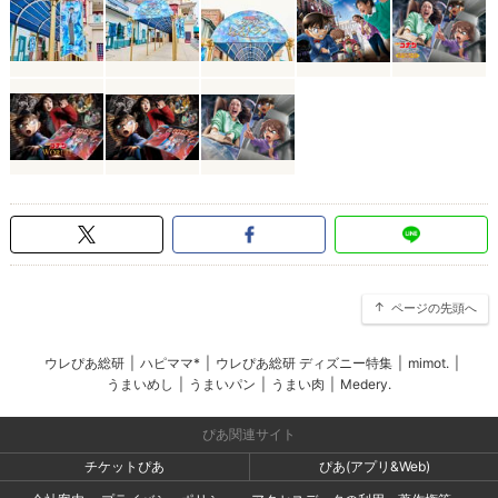
ページの先頭へ
ウレぴあ総研
|
ハピママ*
|
ウレぴあ総研 ディズニー特集
|
mimot.
|
うまいめし
|
うまいパン
|
うまい肉
|
Medery.
ぴあ関連サイト
チケットぴあ
ぴあ(アプリ&Web)