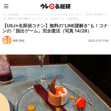
ウレぴあ総研（うれぴあ）
ウレぴあ総研
>
キャラクターグッズ
>
キャラクターグッズ
>
【USJ×名探偵コナ
ン】無料の“LINE謎解き”も！コナンの「脱出ゲーム」完全復活
【USJ×名探偵コナン】無料の“LINE謎解き”も！コナ
ンの「脱出ゲーム」完全復活（写真 14/28）
林田 周也
2023.3.13 17:00