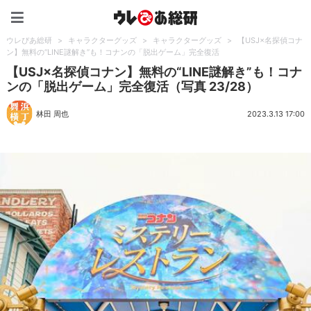
ウレぴあ総研（うれぴあ）
ウレぴあ総研
>
キャラクターグッズ
>
キャラクターグッズ
>
【USJ×名探偵コナ
ン】無料の“LINE謎解き”も！コナンの「脱出ゲーム」完全復活
【USJ×名探偵コナン】無料の“LINE謎解き”も！コナ
ンの「脱出ゲーム」完全復活（写真 23/28）
林田 周也
2023.3.13 17:00