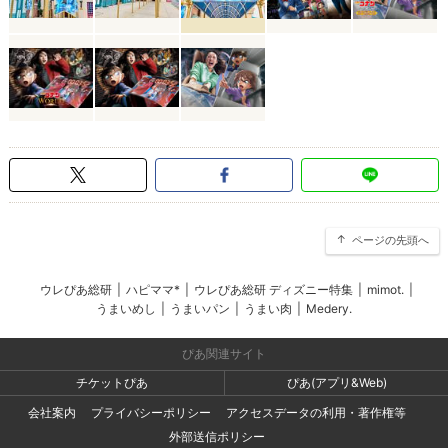
ページの先頭へ
ウレぴあ総研
|
ハピママ*
|
ウレぴあ総研 ディズニー特集
|
mimot.
|
うまいめし
|
うまいパン
|
うまい肉
|
Medery.
ぴあ関連サイト
チケットぴあ
ぴあ(アプリ&Web)
会社案内
プライバシーポリシー
アクセスデータの利用・著作権等
外部送信ポリシー