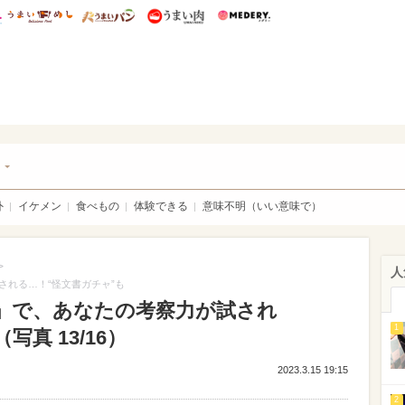
総研 ディズニー特集
mimot.
うまいめし
うまいパン
うまい肉
Medery.
チケ
ト
外
イケメン
食べもの
体験できる
意味不明（いい意味で）
>
人
れる…！“怪文書ガチャ”も
」で、あなたの考察力が試され
1
真 13/16）
2023.3.15 19:15
2