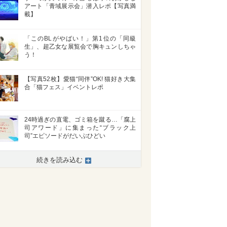
アート「青域展示会」潜入レポ【写真満
載】
「このBLがやばい！」第1位の「同級
生」、超乙女な展覧会で胸キュンしちゃ
う！
【写真52枚】愛猫“同伴”OK! 猫好き大集
合「猫フェス」イベントレポ
24時過ぎの直電、ゴミ箱を蹴る…「腐上
司アワード」に集まった“ブラック上
司”エピソードがだいぶひどい
>
続きを読み込む