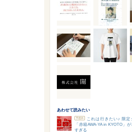
あわせて読みたい
これは行きたい♪ 限定
予想外
「赤箱AWA-YA in KYOTO
すぎる