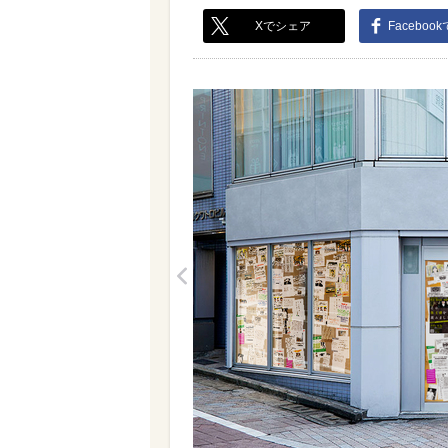
Xでシェア
Faceboo
<