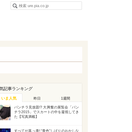
気記事ランキング
いま人気
昨日
1週間
パンチラ見放題!? 大興奮の展覧会「パン
チラ2015」でスカートの中を凝視してき
た【写真満載】
すべてが真っ青! “青色”しばりのおかしな