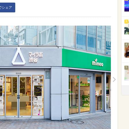
kでシェア
3
4
5