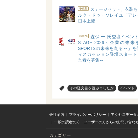
ステージセット、衣装も
予想外
ルク・ドゥ・ソレイユ「アレ
日本上陸
森保 一 氏登壇イベント
新商品
STAGE 2026～企業の未
SPORTSの未来を創る～」
ィスカッション登壇スタート
営者を募集～
>
その怪文書を読みましたか
イベント
会社案内
プライバシーポリシー
アクセスデータ
一般の読者の方・ユーザーの方からのお問い合わ
カテゴリー