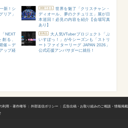
一新！シ
世界を魅了「クリスチャン・
体験できる
グリア」
ディオール、夢のクチュリエ」展が日
本巡回！必見の内容を紹介【会場写真
あり】
「NEXT
大人気VTuberプロジェクト「ぶ
新商品
来を創る、
いすぽっ！」が今シーズンも「ストリ
を開催～デ
ートファイターリーグ JAPAN 2026」
アップ経
公式応援アンバサダーに就任！
の利用・著作権等
外部送信ポリシー
広告出稿・お取り組みのご相談・情報掲載
せ