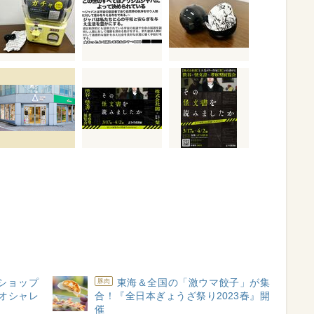
ショップ
東海＆全国の「激ウマ餃子」が集
豚肉
」がオシャレ
合！『全日本ぎょうざ祭り2023春』開
催