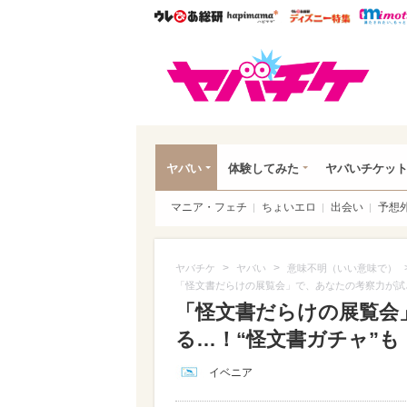
ウレぴあ総研
ハピママ*
ウレぴあ
ヤバ
ヤバい
体験してみた
ヤバいチケッ
マニア・フェチ
ちょいエロ
出会い
予想
>
>
ヤバチケ
ヤバい
意味不明（いい意味で）
「怪文書だらけの展覧会」で、あなたの考察力が試さ
「怪文書だらけの展覧会
る…！“怪文書ガチャ”も（写
イベニア