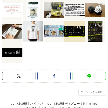
ページの先頭へ
ウレぴあ総研
|
ハピママ*
|
ウレぴあ総研 ディズニー特集
|
mimot.
|