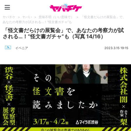
ヤバチケ
ヤバチケ
>
ヤバい
>
意味不明（いい意味で）
>
「怪文書だらけの展覧会」で、
あなたの考察力が試される…！“怪文書ガチャ”も
「怪文書だらけの展覧会」で、あなたの考察力が試
される…！“怪文書ガチャ”も（写真 14/16）
イベニア
2023.3.15 19:15