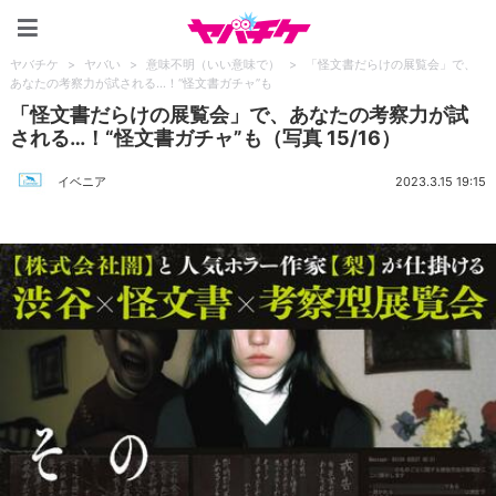
ヤバチケ
ヤバチケ
>
ヤバい
>
意味不明（いい意味で）
>
「怪文書だらけの展覧会」で、
あなたの考察力が試される…！“怪文書ガチャ”も
「怪文書だらけの展覧会」で、あなたの考察力が試
される…！“怪文書ガチャ”も（写真 15/16）
イベニア
2023.3.15 19:15