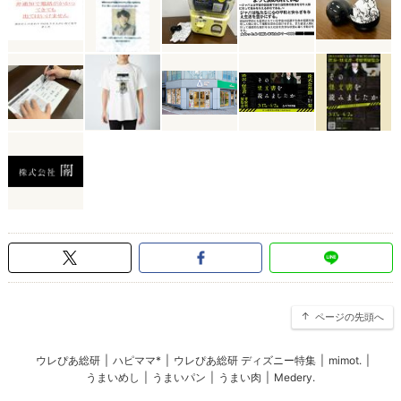
ページの先頭へ
ウレぴあ総研
|
ハピママ*
|
ウレぴあ総研 ディズニー特集
|
mimot.
|
うまいめし
|
うまいパン
|
うまい肉
|
Medery.