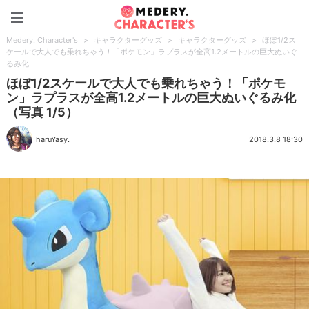
Medery. Character's
Medery. Character's
>
キャラクターグッズ
>
キャラクターグッズ
>
ほぼ1/2ス
ケールで大人でも乗れちゃう！「ポケモン」ラプラスが全高1.2メートルの巨大ぬいぐ
るみ化
ほぼ1/2スケールで大人でも乗れちゃう！「ポケモ
ン」ラプラスが全高1.2メートルの巨大ぬいぐるみ化
（写真 1/5）
haruYasy.
2018.3.8 18:30