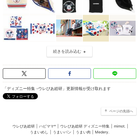
続きを読み込む
「ディズニー特集 -ウレぴあ総研」更新情報が受け取れます
ページの先頭へ
ウレぴあ総研
|
ハピママ*
|
ウレぴあ総研 ディズニー特集
|
mimot.
|
うまいめし
|
うまいパン
|
うまい肉
|
Medery.