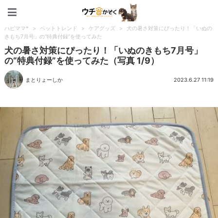
ペット特集：ウチのかぞく
ハピママ*
>
ペットトレンド
>
ケアグッズ
>
犬の暑さ対策にぴったり！「いぬの
きもち7月号」の“特典付録”を使ってみた
犬の暑さ対策にぴったり！「いぬのきもち7月号」
の“特典付録”を使ってみた（写真 1/9）
まとりょーしか
2023.6.27 11:19