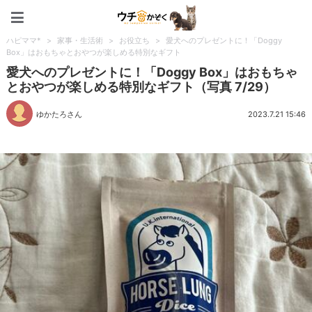
ペット特集：ウチのかぞく
ハピママ*
>
家事・生活術
>
お役立ち
>
愛犬へのプレゼントに！「Doggy
Box」はおもちゃとおやつが楽しめる特別なギフト
愛犬へのプレゼントに！「Doggy Box」はおもちゃ
とおやつが楽しめる特別なギフト（写真 7/29）
ゆかたろさん
2023.7.21 15:46