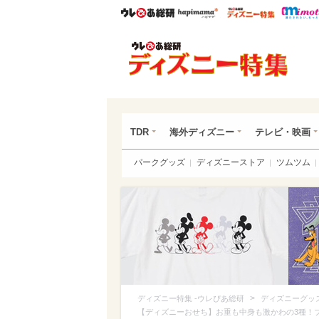
ウレぴあ総研
ハピママ*
ウレぴあ
ディ
TDR
海外ディズニー
テレビ・映画
パークグッズ
ディズニーストア
ツムツム
>
ディズニー特集 -ウレぴあ総研
ディズニーグッ
【ディズニーおせち】お重も中身も激かわの3種！