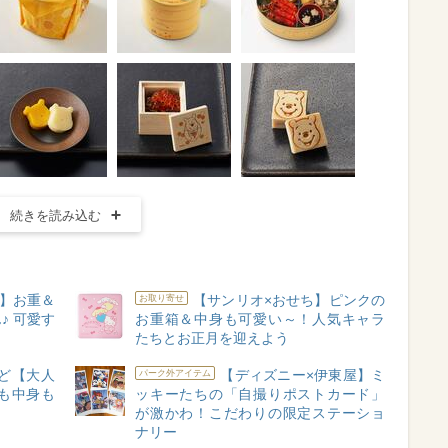
続きを読み込む
ち】お重＆
【サンリオ×おせち】ピンクの
お取り寄せ
♪ 可愛す
お重箱＆中身も可愛い～！人気キャラ
たちとお正月を迎えよう
ど【大人
【ディズニー×伊東屋】ミ
パーク外アイテム
も中身も
ッキーたちの「自撮りポストカード」
が激かわ！こだわりの限定ステーショ
ナリー