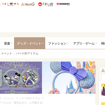
総研 ディズニー特集
mimot.
うまいめし
うまいパン
うまい肉
Medery.
ズニー特集 -ウレぴあ総研
音楽
グッズ・イベント
ファッション
アプリ・ゲーム
特
イベント
パーク外アイテム
人
1
>
>
ズ・イベント
パーク外アイテム
プーさんの「黄色おせち」も可愛すぎ♪
2