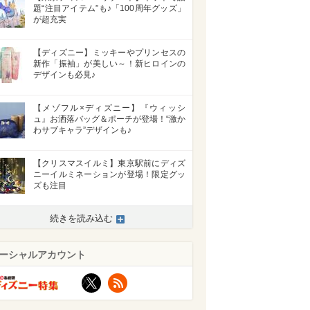
題“注目アイテム”も♪「100周年グッズ」
が超充実
【ディズニー】ミッキーやプリンセスの
新作「振袖」が美しい～！新ヒロインの
デザインも必見♪
【メゾフル×ディズニー】『ウィッシ
ュ』お洒落バッグ＆ポーチが登場！“激か
わサブキャラ”デザインも♪
【クリスマスイルミ】東京駅前にディズ
ニーイルミネーションが登場！限定グッ
ズも注目
続きを読み込む
ーシャルアカウント
X
RSS