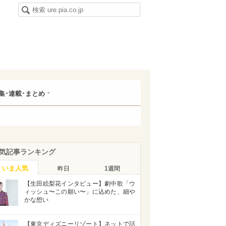
集･連載･まとめ
気記事ランキング
いま人気
昨日
1週間
【生田絵梨花インタビュー】劇中歌「ウ
ィッシュ〜この願い〜」に込めた、細や
かな想い
【東京ディズニーリゾート】ネットで話