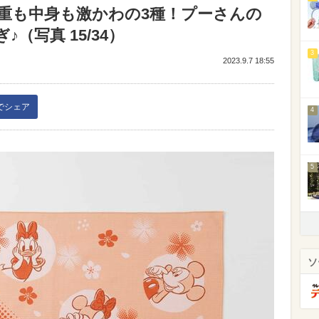
重も中身も激かわの3種！プーさんの
（写真 15/34）
3
2023.9.7 18:55
kでシェア
4
5
ソ