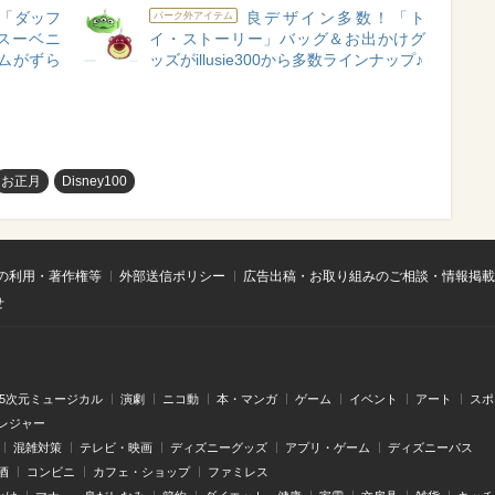
「ダッフ
良デザイン多数！「ト
パーク外アイテム
スーベニ
イ・ストーリー」バッグ＆お出かけグ
ムがずら
ッズがillusie300から多数ラインナップ♪
お正月
Disney100
の利用・著作権等
外部送信ポリシー
広告出稿・お取り組みのご相談・情報掲載
せ
.5次元ミュージカル
演劇
ニコ動
本・マンガ
ゲーム
イベント
アート
スポ
レジャー
混雑対策
テレビ・映画
ディズニーグッズ
アプリ・ゲーム
ディズニーパス
酒
コンビニ
カフェ・ショップ
ファミレス