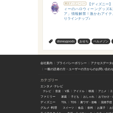
【ディズニー】
東京ディズニーシー
ィーのハロウィーングッズ&
ア」情報解禁！激かわアイテ
りラインナップ♪
>
disneygoods
おせち
ベルメゾン
会社案内
プライバシーポリシー
アクセスデータ
一般の読者の方・ユーザーの方からのお問い合わ
カテゴリー
エンタメ･テレビ
テレビ
音楽
V系
アイドル
映画
アニメ
2
ファミリー
家庭
子ども
おしゃれ
おでかけ・
ディズニー
TDL
TDS
裏ワザ・攻略
混雑予想
グルメ･料理
スイーツ
食品
飲料
お菓子
お