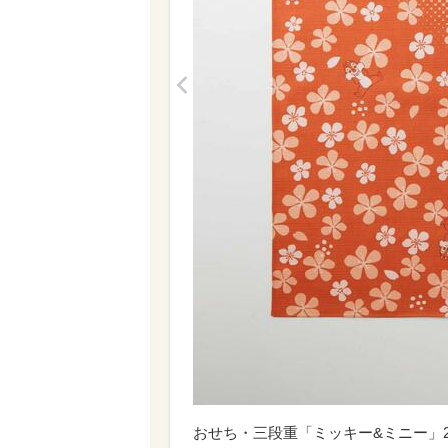
<
おせち・三段重「ミッキー&ミニー」25