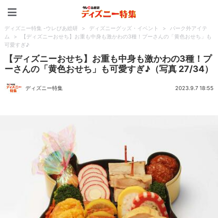
ディズニー特集 -ウレぴあ
ディズニー特集 -ウレぴあ総研
>
ディズニーグッズ・イベント
>
パーク外アイテ
ム
>
【ディズニーおせち】お重も中身も激かわの3種！プーさんの「黄色おせち」も
可愛すぎ♪
【ディズニーおせち】お重も中身も激かわの3種！プ
ーさんの「黄色おせち」も可愛すぎ♪（写真 27/34）
ディズニー特集
2023.9.7 18:55