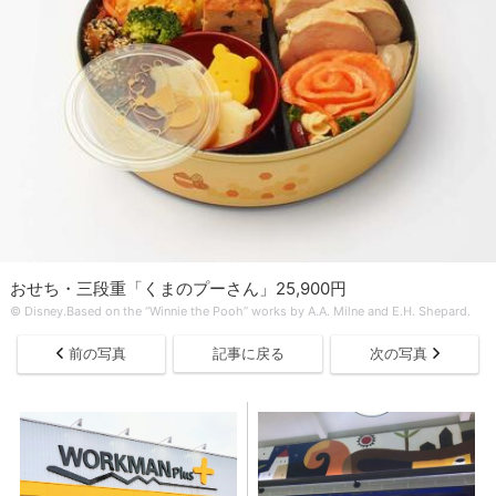
おせち・三段重「くまのプーさん」25,900円
© Disney.Based on the “Winnie the Pooh” works by A.A. Milne and E.H. Shepard.
前の写真
記事に戻る
次の写真