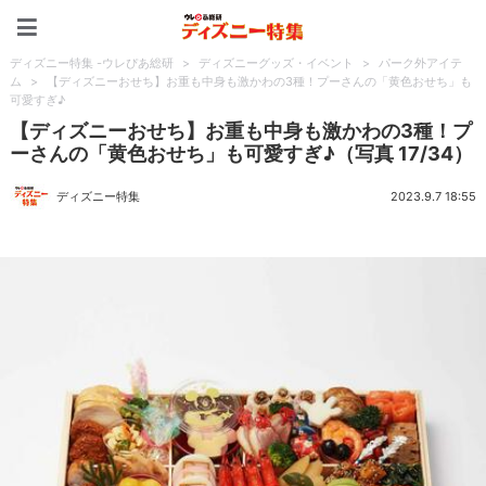
ディズニー特集 -ウレぴあ
ディズニー特集 -ウレぴあ総研
>
ディズニーグッズ・イベント
>
パーク外アイテ
ム
>
【ディズニーおせち】お重も中身も激かわの3種！プーさんの「黄色おせち」も
可愛すぎ♪
【ディズニーおせち】お重も中身も激かわの3種！プ
ーさんの「黄色おせち」も可愛すぎ♪（写真 17/34）
ディズニー特集
2023.9.7 18:55