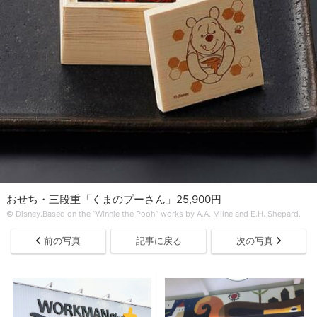
おせち・三段重「くまのプーさん」25,900円
© Disney.Based on the “Winnie the Pooh” works by A.A. Milne and E.H. Shepard.
前の写真
記事に戻る
次の写真