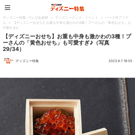
ディズニー特集 -ウレぴあ
ディズニー特集 -ウレぴあ総研
>
ディズニーグッズ・イベント
>
パーク外アイテ
ム
>
【ディズニーおせち】お重も中身も激かわの3種！プーさんの「黄色おせち」も
可愛すぎ♪
【ディズニーおせち】お重も中身も激かわの3種！プ
ーさんの「黄色おせち」も可愛すぎ♪（写真
29/34）
ディズニー特集
2023.9.7 18:55