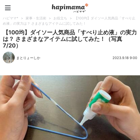
ハピママ*
ハピママ*
>
家事・生活術
>
お役立ち
>
【100均】ダイソー人気商品「すべり止
め液」の実力は？ さまざまなアイテムに試してみた！
【100均】ダイソー人気商品「すべり止め液」の実力
は？ さまざまなアイテムに試してみた！（写真
7/20）
まとりょーしか
2023.9.18 9:00