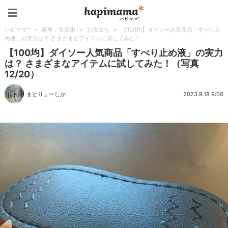
ハピママ*
ハピママ*
>
家事・生活術
>
お役立ち
>
【100均】ダイソー人気商品「すべり止
め液」の実力は？ さまざまなアイテムに試してみた！
【100均】ダイソー人気商品「すべり止め液」の実力
は？ さまざまなアイテムに試してみた！（写真
12/20）
まとりょーしか
2023.9.18 9:00