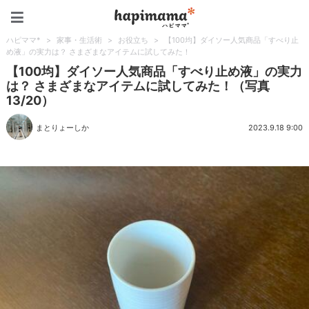
ハピママ*
ハピママ*
>
家事・生活術
>
お役立ち
>
【100均】ダイソー人気商品「すべり止
め液」の実力は？ さまざまなアイテムに試してみた！
【100均】ダイソー人気商品「すべり止め液」の実力
は？ さまざまなアイテムに試してみた！（写真
13/20）
まとりょーしか
2023.9.18 9:00