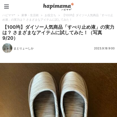
ハピママ*
ハピママ*
>
家事・生活術
>
お役立ち
>
【100均】ダイソー人気商品「すべり止
め液」の実力は？ さまざまなアイテムに試してみた！
【100均】ダイソー人気商品「すべり止め液」の実力
は？ さまざまなアイテムに試してみた！（写真
9/20）
まとりょーしか
2023.9.18 9:00