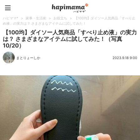
ハピママ*
ハピママ*
>
家事・生活術
>
お役立ち
>
【100均】ダイソー人気商品「すべり止
め液」の実力は？ さまざまなアイテムに試してみた！
【100均】ダイソー人気商品「すべり止め液」の実力
は？ さまざまなアイテムに試してみた！（写真
10/20）
まとりょーしか
2023.9.18 9:00