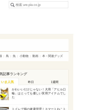
猫
鳥
魚
小動物
動画
本・関連グッズ
気記事ランキング
いま人気
昨日
1週間
かわいいだけじゃない！犬用「アヒル口
輪」はとっても優しい実用アイテムでし
た
トイレで猫の健康管理！スマートねこト