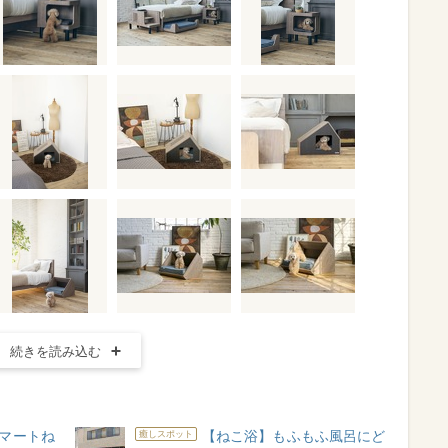
続きを読み込む
マートね
【ねこ浴】もふもふ風呂にど
癒しスポット