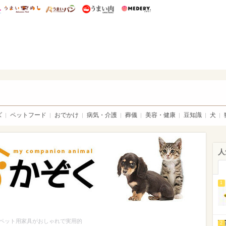
総研 ディズニー特集
mimot.
うまいめし
うまいパン
うまい肉
Medery.
ト特集：ウチのかぞく
ズ
ペットフード
おでかけ
病気・介護
葬儀
美容・健康
豆知識
犬
人
1
ペット用家具がおしゃれで実用的
2