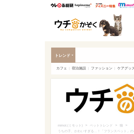
ウレぴあ総研
ハピママ*
ウレぴあ
ペッ
トレンド
カフェ
宿泊施設
ファッション
ケアグッ
>
>
>
mimot.(ミモット)
ペットトレンド
猫
うちの子、かわいすぎる…！「フランスペット」の