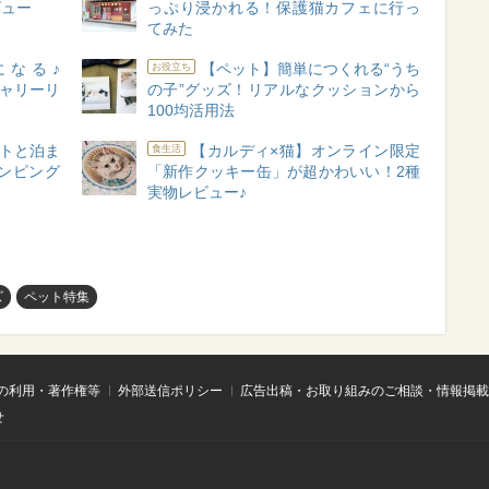
ビュー
っぷり浸かれる！保護猫カフェに行っ
てみた
になる♪
【ペット】簡単につくれる“うち
お役立ち
キャリーリ
の子”グッズ！リアルなクッションから
100均活用法
トと泊ま
【カルディ×猫】オンライン限定
食生活
ンピング
「新作クッキー缶」が超かわいい！2種
実物レビュー♪
ズ
ペット特集
の利用・著作権等
外部送信ポリシー
広告出稿・お取り組みのご相談・情報掲載
せ