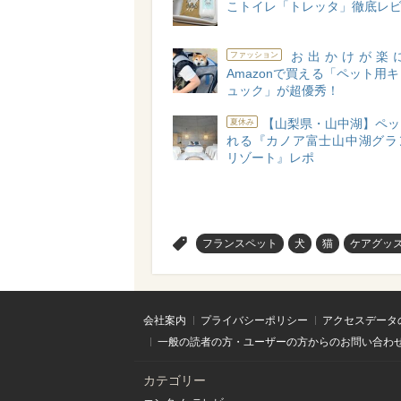
こトイレ「トレッタ」徹底レ
お出かけが楽
ファッション
Amazonで買える「ペット用
ュック」が超優秀！
【山梨県・山中湖】ペッ
夏休み
れる『カノア富士山中湖グラ
リゾート』レポ
>
フランスペット
犬
猫
ケアグッ
会社案内
プライバシーポリシー
アクセスデータ
一般の読者の方・ユーザーの方からのお問い合わ
カテゴリー