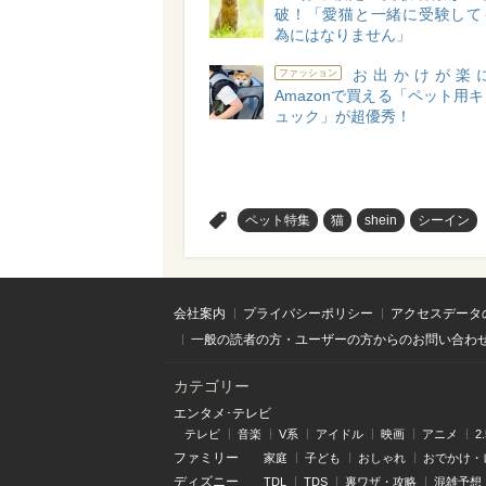
破！「愛猫と一緒に受験して
為にはなりません」
お出かけが楽
ファッション
Amazonで買える「ペット用
ュック」が超優秀！
>
ペット特集
猫
shein
シーイン
会社案内
プライバシーポリシー
アクセスデータ
一般の読者の方・ユーザーの方からのお問い合わ
カテゴリー
エンタメ･テレビ
テレビ
音楽
V系
アイドル
映画
アニメ
2
ファミリー
家庭
子ども
おしゃれ
おでかけ・
ディズニー
TDL
TDS
裏ワザ・攻略
混雑予想