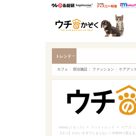
ウレぴあ総研
ハピママ*
ウレぴあ
ペッ
トレンド
カフェ
宿泊施設
ファッション
ケアグッ
>
>
mimot.(ミモット)
ペットトレンド
ケアグッ
【ネコ】かわいすぎてたまらない！SHEINで買える