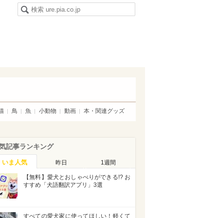
猫
鳥
魚
小動物
動画
本・関連グッズ
気記事ランキング
いま人気
昨日
1週間
【無料】愛犬とおしゃべりができる!? お
すすめ「犬語翻訳アプリ」3選
すべての愛犬家に使ってほしい！軽くて