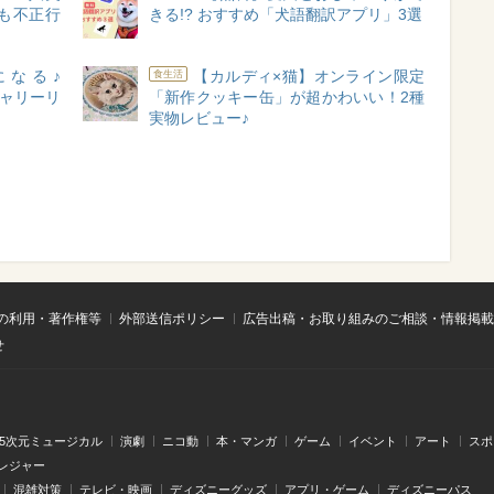
も不正行
きる!? おすすめ「犬語翻訳アプリ」3選
になる♪
【カルディ×猫】オンライン限定
食生活
キャリーリ
「新作クッキー缶」が超かわいい！2種
実物レビュー♪
の利用・著作権等
外部送信ポリシー
広告出稿・お取り組みのご相談・情報掲載
せ
.5次元ミュージカル
演劇
ニコ動
本・マンガ
ゲーム
イベント
アート
スポ
レジャー
混雑対策
テレビ・映画
ディズニーグッズ
アプリ・ゲーム
ディズニーパス