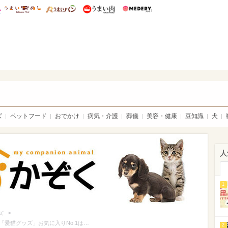
総研 ディズニー特集
mimot.
うまいめし
うまいパン
うまい肉
Medery.
ト特集：ウチのかぞく
ズ
ペットフード
おでかけ
病気・介護
葬儀
美容・健康
豆知識
犬
人
1
>
ズ
「愛猫グッズ」お気に入りNo.1は…
2