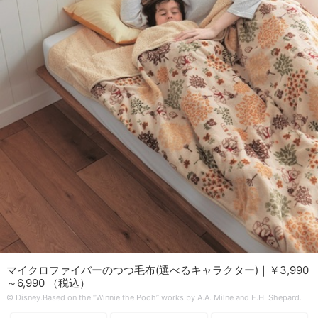
マイクロファイバーのつつ毛布(選べるキャラクター)｜￥3,990
～6,990 （税込）
© Disney.Based on the “Winnie the Pooh” works by A.A. Milne and E.H. Shepard.