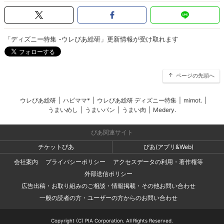
「ディズニー特集 -ウレぴあ総研」更新情報が受け取れます
ページの先頭へ
ウレぴあ総研
|
ハピママ*
|
ウレぴあ総研 ディズニー特集
|
mimot.
|
うまいめし
|
うまいパン
|
うまい肉
|
Medery.
ぴあ関連サイト
チケットぴあ
ぴあ(アプリ&Web)
会社案内
プライバシーポリシー
アクセスデータの利用・著作権等
外部送信ポリシー
広告出稿・お取り組みのご相談・情報掲載・その他お問い合わせ
一般の読者の方・ユーザーの方からのお問い合わせ
Copyright (C) PIA Corporation. All Rights Reserved.