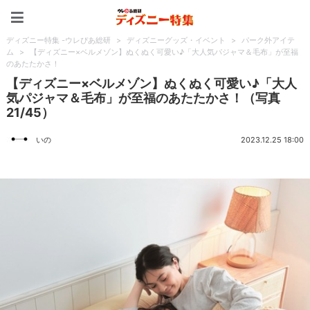
ディズニー特集 -ウレぴあ
ディズニー特集 -ウレぴあ総研
>
ディズニーグッズ・イベント
>
パーク外アイテ
ム
>
【ディズニー×ベルメゾン】ぬくぬく可愛い♪「大人気パジャマ＆毛布」が至福
のあたたかさ！
【ディズニー×ベルメゾン】ぬくぬく可愛い♪「大人
気パジャマ＆毛布」が至福のあたたかさ！（写真
21/45）
いの
2023.12.25 18:00