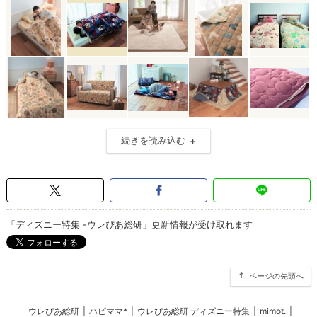
続きを読み込む
「ディズニー特集 -ウレぴあ総研」更新情報が受け取れます
ページの先頭へ
ウレぴあ総研
|
ハピママ*
|
ウレぴあ総研 ディズニー特集
|
mimot.
|