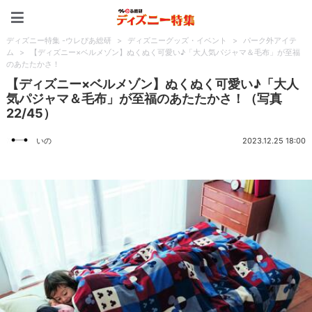
ディズニー特集 -ウレぴあ
ディズニー特集 -ウレぴあ総研
>
ディズニーグッズ・イベント
>
パーク外アイテ
ム
>
【ディズニー×ベルメゾン】ぬくぬく可愛い♪「大人気パジャマ＆毛布」が至福
のあたたかさ！
【ディズニー×ベルメゾン】ぬくぬく可愛い♪「大人
気パジャマ＆毛布」が至福のあたたかさ！（写真
22/45）
いの
2023.12.25 18:00