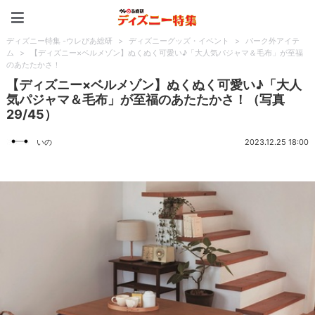
ディズニー特集 -ウレぴあ
ディズニー特集 -ウレぴあ総研
>
ディズニーグッズ・イベント
>
パーク外アイテ
ム
>
【ディズニー×ベルメゾン】ぬくぬく可愛い♪「大人気パジャマ＆毛布」が至福
のあたたかさ！
【ディズニー×ベルメゾン】ぬくぬく可愛い♪「大人
気パジャマ＆毛布」が至福のあたたかさ！（写真
29/45）
いの
2023.12.25 18:00