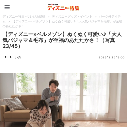
ディズニー特集 -ウレぴあ
ディズニー特集 -ウレぴあ総研
>
ディズニーグッズ・イベント
>
パーク外アイテ
ム
>
【ディズニー×ベルメゾン】ぬくぬく可愛い♪「大人気パジャマ＆毛布」が至福
のあたたかさ！
【ディズニー×ベルメゾン】ぬくぬく可愛い♪「大人
気パジャマ＆毛布」が至福のあたたかさ！（写真
23/45）
いの
2023.12.25 18:00