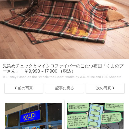
先染めチェックとマイクロファイバーのこたつ布団「くまのプ
ーさん」｜￥9,990～17,900 （税込）
© Disney.Based on the “Winnie the Pooh” works by A.A. Milne and E.H. Shepard.
前の写真
記事に戻る
次の写真