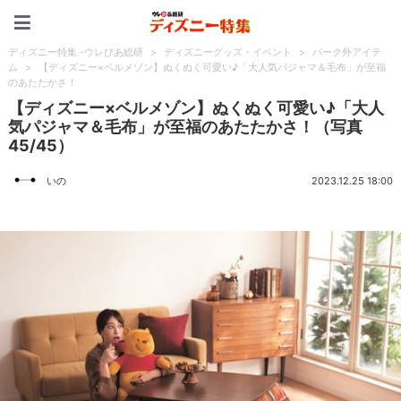
ディズニー特集 -ウレぴあ
ディズニー特集 -ウレぴあ総研
>
ディズニーグッズ・イベント
>
パーク外アイテ
ム
>
【ディズニー×ベルメゾン】ぬくぬく可愛い♪「大人気パジャマ＆毛布」が至福
のあたたかさ！
【ディズニー×ベルメゾン】ぬくぬく可愛い♪「大人
気パジャマ＆毛布」が至福のあたたかさ！（写真
45/45）
いの
2023.12.25 18:00