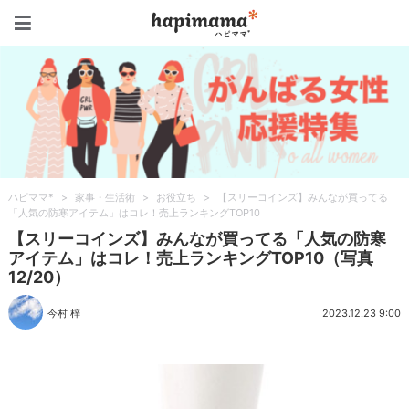
ハピママ*
ハピママ*
>
家事・生活術
>
お役立ち
>
【スリーコインズ】みんなが買ってる
「人気の防寒アイテム」はコレ！売上ランキングTOP10
【スリーコインズ】みんなが買ってる「人気の防寒
アイテム」はコレ！売上ランキングTOP10（写真
12/20）
今村 梓
2023.12.23 9:00