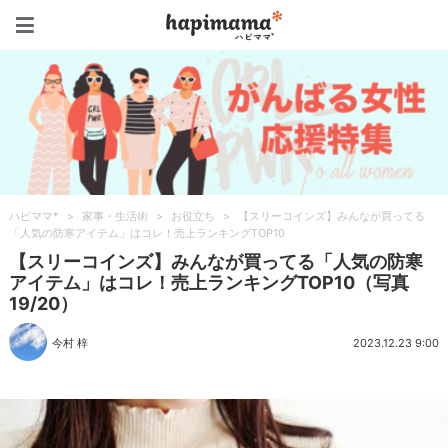
ハピママ*
ハピママ*
>
家事・生活術
>
お役立ち
>
【スリーコインズ】みんなが買ってる
「人気の防寒アイテム」はコレ！売上ランキングTOP10
【スリーコインズ】みんなが買ってる「人気の防寒
アイテム」はコレ！売上ランキングTOP10（写真
19/20）
今村 梓
2023.12.23 9:00