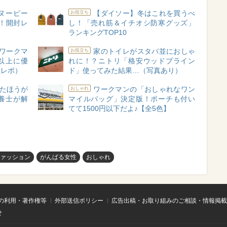
スヌーピー
【ダイソー】冬はこれを買うべ
お役立ち
！開封レ
し！「売れ筋＆イチオシ防寒グッズ」
ランキングTOP10
ワークマ
家のトイレがスタバ並におしゃ
お役立ち
以上に優
れに！？ニトリ「格安ウッドブライン
直レポ）
ド」使ってみた結果…（写真あり）
たほうが
ワークマンの「おしゃれなワン
おしゃれ
養士が解
マイルバッグ」決定版！ポーチも付い
てて1500円以下だよ♪【全5色】
ァッション
がんばる女性
おしゃれ
の利用・著作権等
外部送信ポリシー
広告出稿・お取り組みのご相談・情報掲載
せ