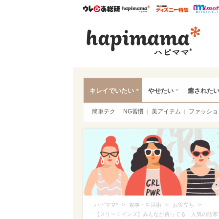
ウレぴあ総研
ハピママ*
ウレぴあ
ハピ
キレイでいたい
やせたい
癒された
簡単テク
NG習慣
美アイテム
ファッショ
>
>
>
ハピママ*
家事・生活術
お役立ち
【スリーコインズ】みんなが買ってる「人気の防寒ア