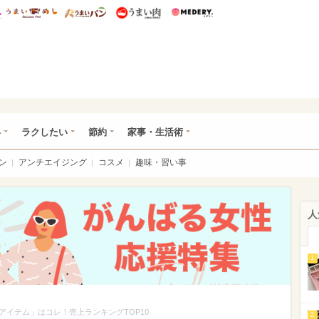
総研 ディズニー特集
mimot.
うまいめし
うまいパン
うまい肉
Medery.
ママ*
い
ラクしたい
節約
家事・生活術
ン
アンチエイジング
コスメ
趣味・習い事
人
1
イテム」はコレ！売上ランキングTOP10
2