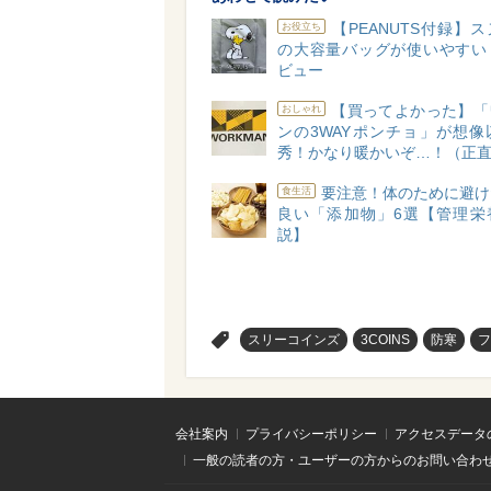
【PEANUTS付録】
お役立ち
の大容量バッグが使いやすい
ビュー
【買ってよかった】「
おしゃれ
ンの3WAYポンチョ」が想像
秀！かなり暖かいぞ…！（正
要注意！体のために避け
食生活
良い「添加物」6選【管理栄
説】
>
スリーコインズ
3COINS
防寒
フ
会社案内
プライバシーポリシー
アクセスデータ
一般の読者の方・ユーザーの方からのお問い合わ