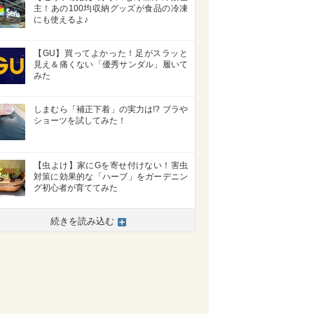
主！あの100均収納グッズが食品の冷凍
にも使えるよ♪
【GU】買ってよかった！足がスラッと
見え＆痛くない「優秀サンダル」履いて
みた
しまむら「補正下着」の実力は!? ブラや
ショーツを試してみた！
【虫よけ】家にGを寄せ付けない！害虫
対策に効果的な「ハーブ」をガーデニン
グ初心者が育ててみた
続きを読み込む