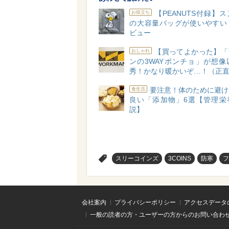
【PEANUTS付録】
お役立ち
の大容量バッグが使いやすい
ビュー
【買ってよかった】「
おしゃれ
ンの3WAYポンチョ」が想像
秀！かなり暖かいぞ…！（正
要注意！体のために避け
食生活
良い「添加物」6選【管理栄
説】
>
スリーコインズ
3COINS
防寒
フ
会社案内
プライバシーポリシー
アクセスデータ
一般の読者の方・ユーザーの方からのお問い合わ