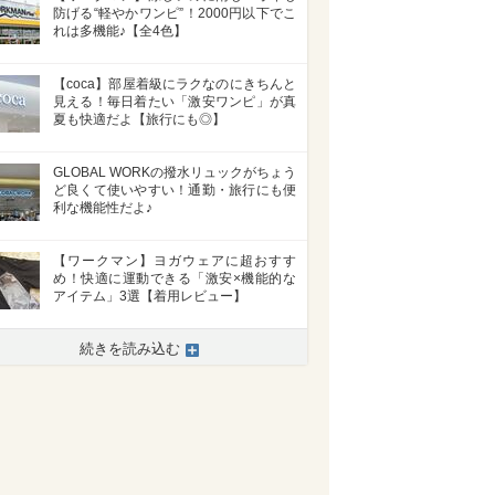
防げる“軽やかワンピ”！2000円以下でこ
れは多機能♪【全4色】
【coca】部屋着級にラクなのにきちんと
見える！毎日着たい「激安ワンピ」が真
夏も快適だよ【旅行にも◎】
GLOBAL WORKの撥水リュックがちょう
ど良くて使いやすい！通勤・旅行にも便
利な機能性だよ♪
【ワークマン】ヨガウェアに超おすす
め！快適に運動できる「激安×機能的な
アイテム」3選【着用レビュー】
続きを読み込む