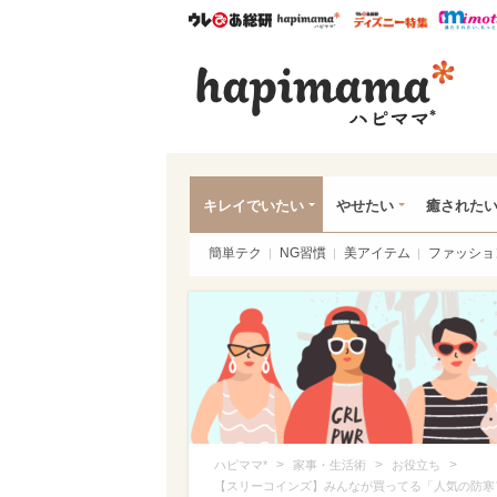
ウレぴあ総研
ハピママ*
ウレぴあ
ハピ
キレイでいたい
やせたい
癒された
簡単テク
NG習慣
美アイテム
ファッショ
>
>
>
ハピママ*
家事・生活術
お役立ち
【スリーコインズ】みんなが買ってる「人気の防寒ア