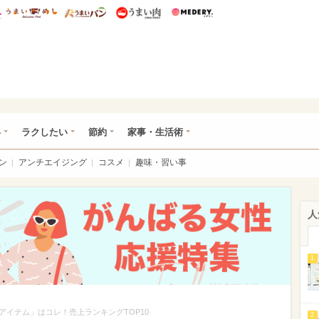
総研 ディズニー特集
mimot.
うまいめし
うまいパン
うまい肉
Medery.
ママ*
い
ラクしたい
節約
家事・生活術
ン
アンチエイジング
コスメ
趣味・習い事
人
1
イテム」はコレ！売上ランキングTOP10
2