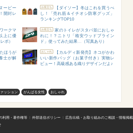
スヌーピー
【ダイソー】冬はこれを買うべ
お役立ち
！開封レ
し！「売れ筋＆イチオシ防寒グッズ」
ランキングTOP10
ワークマ
家のトイレがスタバ並におしゃ
お役立ち
以上に優
れに！？ニトリ「格安ウッドブライン
直レポ）
ド」使ってみた結果…（写真あり）
たほうが
【カルディ新発売】ネコがかわ
おしゃれ
養士が解
いい新作バッグ（お菓子付き）実物レ
ビュー！高級感ある織りデザインだよ♪
ァッション
がんばる女性
おしゃれ
の利用・著作権等
外部送信ポリシー
広告出稿・お取り組みのご相談・情報掲載
せ