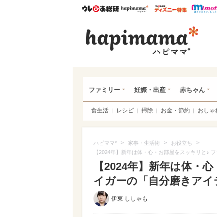
ウレぴあ総研
ハピママ*
ウレぴあ
ハピ
ファミリー
妊娠・出産
赤ちゃん
食生活
レシピ
掃除
お金・節約
おしゃ
>
>
>
ハピママ*
家事・生活術
お役立ち
【2024年】新年は体・心・お部屋をスッキリと♪
【2024年】新年は体・
イガーの「自分磨きアイテ
伊東 ししゃも