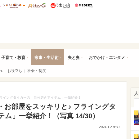
総研 ディズニー特集
mimot.
うまいめし
うまいパン
うまい肉
Medery.
ママ*
子育て・教育
家事・生活術
夫と妻
おでかけ・エンタメ
れ
お役立ち
社会・制度
人
 フライングタイガーの「自分磨きアイテム」一挙紹介！
心・お部屋をスッキリと♪ フライングタ
1
ム」一挙紹介！（写真 14/30）
2024.1.2 9:30
2