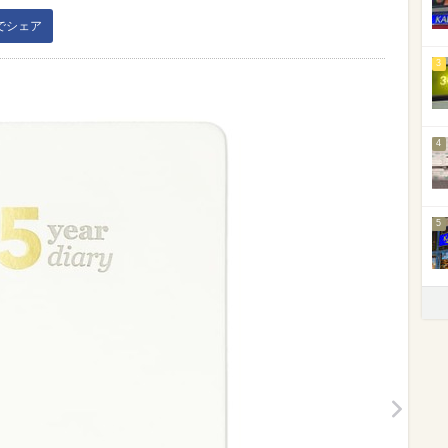
kでシェア
3
4
5