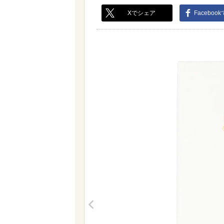
Xでシェア
Faceboo
<