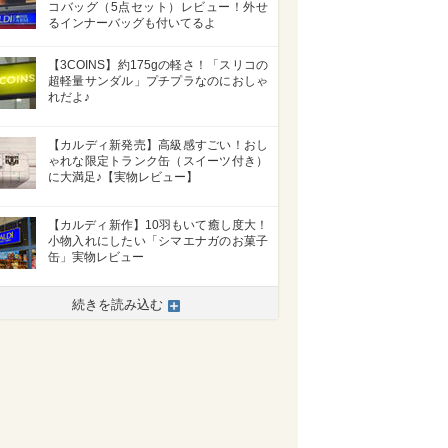
コバッグ（5点セット）レビュー！外せ
るインナーバッグも付いてるよ
【3COINS】約175gの軽さ！「スリコの
超軽量サンダル」プチプラなのにおしゃ
れだよ♪
【カルディ新発売】高級感すごい！おし
ゃれな限定トランク缶（スイーツ付き）
に大満足♪【実物レビュー】
【カルディ新作】10羽もいて癒し度大！
小物入れにしたい「シマエナガのお菓子
缶」実物レビュー
続きを読み込む
>