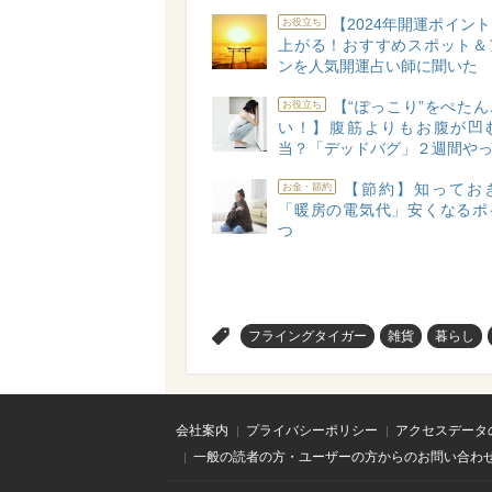
【2024年開運ポイン
お役立ち
上がる！おすすめスポット＆
ンを人気開運占い師に聞いた
【“ぽっこり”をぺた
お役立ち
い！】腹筋よりもお腹が凹
当？「デッドバグ」２週間や
【節約】知ってお
お金・節約
「暖房の電気代」安くなるポ
つ
>
フライングタイガー
雑貨
暮らし
会社案内
プライバシーポリシー
アクセスデータ
一般の読者の方・ユーザーの方からのお問い合わ