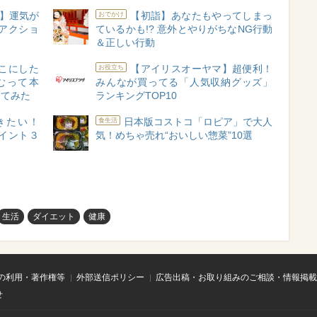
ト】運気が
【初詣】あなたもやってしまっ
おでかけ
アクショ
ているかも!? 意外とやりがちなNG行動
＆正しい行動
んこにした
【アイリスオーヤマ】超便利！
お役立ち
むって本
みんなが買ってる「人気収納グッズ」
ってみた
ランキングTOP10
きたい！
日本版コストコ「ロピア」で大人
食生活
イント３
気！めちゃ売れ“おいしい惣菜”10選
生活
ダイエット
健康
の利用・著作権等
外部送信ポリシー
広告出稿・お取り組みのご相談・情報掲載
せ