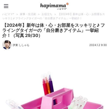
ハピママ*
ハピママ*
>
家事・生活術
>
お役立ち
>
【2024年】新年は体・心・お部屋をス
ッキリと♪ フライングタイガーの「自分磨きアイテム」一挙紹介！
【2024年】新年は体・心・お部屋をスッキリと♪ フ
ライングタイガーの「自分磨きアイテム」一挙紹
介！（写真 29/30）
伊東 ししゃも
2024.1.2 9:30