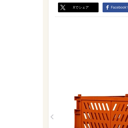
Xでシェア
Faceboo
<