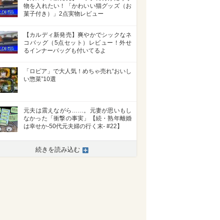
物を入れたい！「かわいい猫グッズ（お
菓子付き）」2点実物レビュー
【カルディ新発売】爽やかでシックなネ
コバッグ（5点セット）レビュー！外せ
るインナーバッグも付いてるよ
「ロピア」で大人気！めちゃ売れ“おいし
い惣菜”10選
元夫は震えながら……。元妻が思いもし
なかった「衝撃の事実」【続・熟年離婚
は幸せか-50代元夫婦の行く末- #22】
続きを読み込む
>