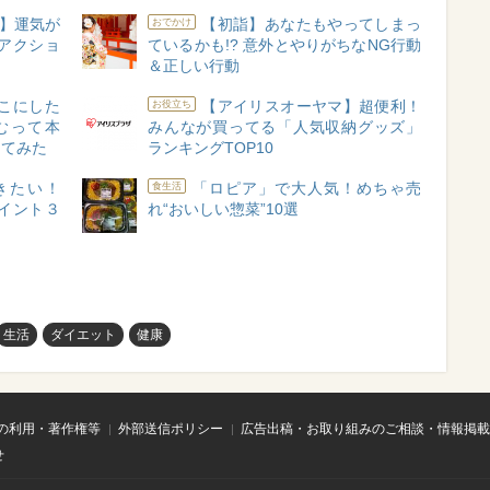
ト】運気が
【初詣】あなたもやってしまっ
おでかけ
アクショ
ているかも!? 意外とやりがちなNG行動
＆正しい行動
んこにした
【アイリスオーヤマ】超便利！
お役立ち
むって本
みんなが買ってる「人気収納グッズ」
ってみた
ランキングTOP10
きたい！
「ロピア」で大人気！めちゃ売
食生活
イント３
れ“おいしい惣菜”10選
生活
ダイエット
健康
の利用・著作権等
外部送信ポリシー
広告出稿・お取り組みのご相談・情報掲載
せ