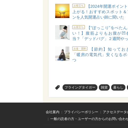
【2024年開運ポイン
お役立ち
上がる！おすすめスポット＆
ンを人気開運占い師に聞いた
【“ぽっこり”をぺた
お役立ち
い！】腹筋よりもお腹が凹
当？「デッドバグ」２週間や
【節約】知ってお
お金・節約
「暖房の電気代」安くなるポ
つ
>
フライングタイガー
雑貨
暮らし
会社案内
プライバシーポリシー
アクセスデータ
一般の読者の方・ユーザーの方からのお問い合わ