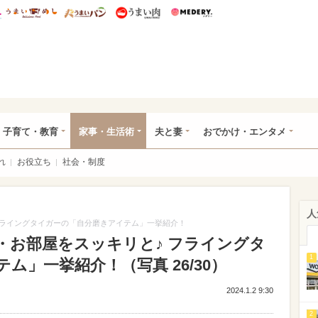
総研 ディズニー特集
mimot.
うまいめし
うまいパン
うまい肉
Medery.
ママ*
子育て・教育
家事・生活術
夫と妻
おでかけ・エンタメ
れ
お役立ち
社会・制度
人
 フライングタイガーの「自分磨きアイテム」一挙紹介！
心・お部屋をスッキリと♪ フライングタ
1
ム」一挙紹介！（写真 26/30）
2024.1.2 9:30
2