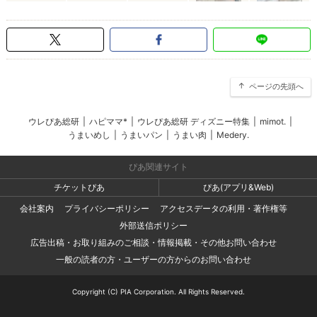
ページの先頭へ
ウレぴあ総研
|
ハピママ*
|
ウレぴあ総研 ディズニー特集
|
mimot.
|
うまいめし
|
うまいパン
|
うまい肉
|
Medery.
ぴあ関連サイト
チケットぴあ
ぴあ(アプリ&Web)
会社案内
プライバシーポリシー
アクセスデータの利用・著作権等
外部送信ポリシー
広告出稿・お取り組みのご相談・情報掲載・その他お問い合わせ
一般の読者の方・ユーザーの方からのお問い合わせ
Copyright (C) PIA Corporation. All Rights Reserved.