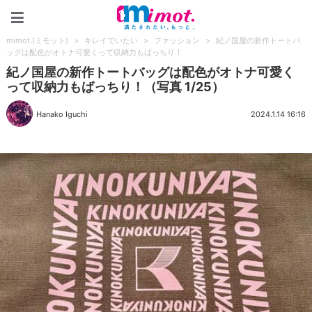
mimot.(ミモット)
mimot.(ミモット)
>
キレイでいたい
>
ファッション
>
紀ノ国屋の新作トートバ
ッグは配色がオトナ可愛くって収納力もばっちり！
紀ノ国屋の新作トートバッグは配色がオトナ可愛く
って収納力もばっちり！（写真 1/25）
Hanako Iguchi
2024.1.14 16:16