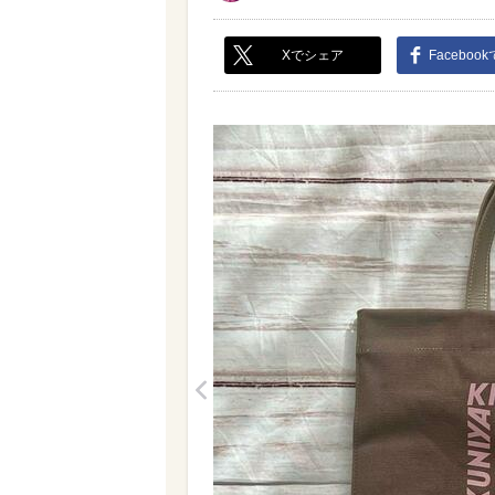
Xでシェア
Faceboo
<