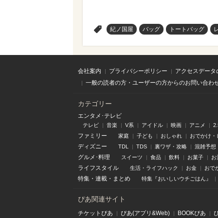
>
紀ノ国屋
バッグ
トートバッグ
会社案内
プライバシーポリシー
アクセスデータ
一般の読者の方・ユーザーの方からのお問い合わ
カテゴリー
エンタメ･テレビ
テレビ
音楽
V系
アイドル
映画
アニメ
2
ファミリー
家庭
子ども
おしゃれ
おでかけ・
ディズニー
TDL
TDS
裏ワザ・攻略
混雑予想
グルメ･料理
スイーツ
食品
飲料
お菓子
お
ライフスタイル
生活・ライフハック
お金
おで
特集
・
連載
・
まとめ
特集『おいしいウチごはん』
ぴあ関連サイト
チケットぴあ
ぴあ(アプリ&Web)
BOOKぴあ