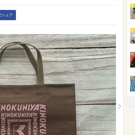
2
kでシェア
3
4
5