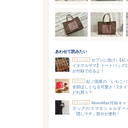
あわせて読みたい
セブンに急げ♪【紀
ファッション
イタマルヤマ】トートバッグ2
が付録で出るよ！
紀ノ国屋の「いちごバ
スイーツ
全部ほしくなる可愛さ！2タイ
どれ買う？
MonoMax付録キ
ファッション
タッグのスマホショルダー
「隠しマチ」部分が便利！