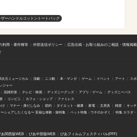
レザーハンドルコットントートバッグ
の利用・著作権等
外部送信ポリシー
広告出稿・お取り組みのご相談・情報掲載
せ
.5次元ミュージカル
演劇
ニコ動
本・マンガ
ゲーム
イベント
アート
スポ
レジャー
混雑対策
テレビ・映画
ディズニーグッズ
アプリ・ゲーム
ディズニーパス
酒
コンビニ
カフェ・ショップ
ファミレス
かけ
マナー・身だしなみ
節約
ダイエット・健康
家電
文房具
雑貨
キッチ
〜シェアしたくなる〜 至福な体験・旅特集
ペット特集：ウチのかぞく
特集 カラダ
ぴあ関⻄版WEB
ぴあ中部版WEB
ぴあフィルムフェスティバル(PFF)