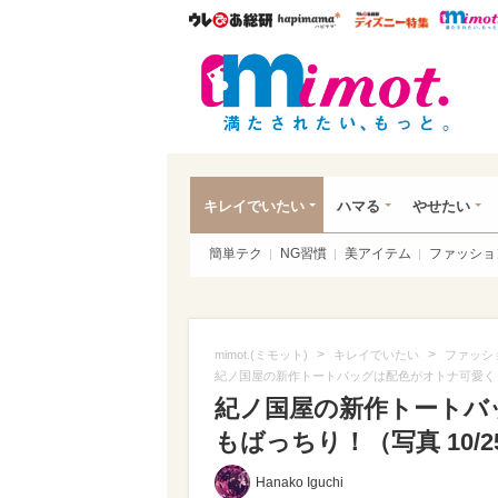
ウレぴあ総研
ハピママ*
ウレぴあ
mim
キレイでいたい
ハマる
やせたい
簡単テク
NG習慣
美アイテム
ファッショ
>
>
mimot.(ミモット)
キレイでいたい
ファッシ
紀ノ国屋の新作トートバッグは配色がオトナ可愛く
紀ノ国屋の新作トートバ
もばっちり！（写真 10/2
Hanako Iguchi