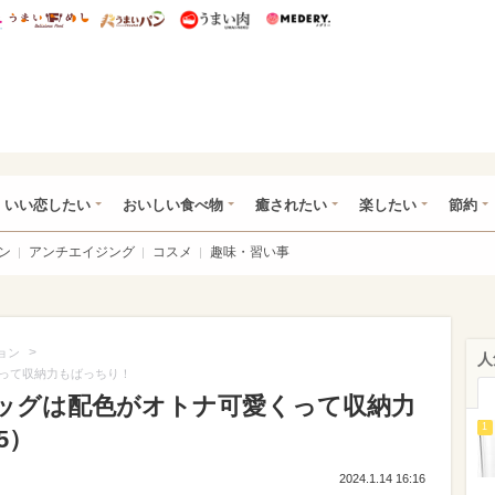
総研 ディズニー特集
mimot.
うまいめし
うまいパン
うまい肉
Medery.
ot.(ミモット)
いい恋したい
おいしい食べ物
癒されたい
楽したい
節約
ン
アンチエイジング
コスメ
趣味・習い事
>
ョン
人
って収納力もばっちり！
ッグは配色がオトナ可愛くって収納力
1
5）
2024.1.14 16:16