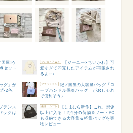
ノ国屋×ケ
【ジーユー×ちいかわ】可
マンガ・アニメ
点セット
愛すぎて即完したアイテムが再販され
るよ～♪
ッグ」が
紀ノ国屋の大容量バッグ「ロ
ファッション
プ×2色、
ープハンドル保冷バッグ」がおしゃれ
で便利そう♪
ャプテンス
【しまむら新作】これ、想像
生活・シゴト
バッグは
以上に入る！2泊分の荷物＆ノートPC
も収納できる大容量＆軽量バッグを実
物レビュー