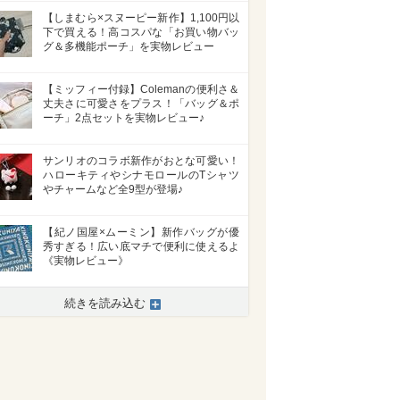
【しまむら×スヌーピー新作】1,100円以
下で買える！高コスパな「お買い物バッ
グ＆多機能ポーチ」を実物レビュー
【ミッフィー付録】Colemanの便利さ＆
丈夫さに可愛さをプラス！「バッグ＆ポ
ーチ」2点セットを実物レビュー♪
サンリオのコラボ新作がおとな可愛い！
ハローキティやシナモロールのTシャツ
やチャームなど全9型が登場♪
【紀ノ国屋×ムーミン】新作バッグが優
秀すぎる！広い底マチで便利に使えるよ
《実物レビュー》
続きを読み込む
>