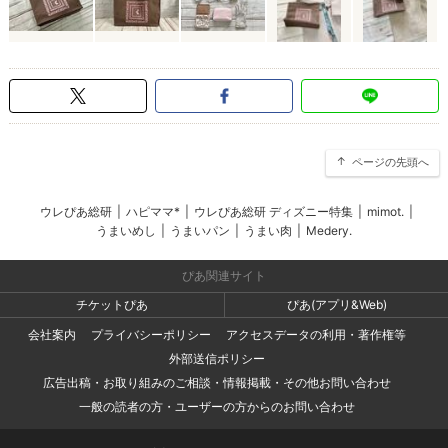
ページの先頭へ
ウレぴあ総研
|
ハピママ*
|
ウレぴあ総研 ディズニー特集
|
mimot.
|
うまいめし
|
うまいパン
|
うまい肉
|
Medery.
ぴあ関連サイト
チケットぴあ
ぴあ(アプリ&Web)
会社案内
プライバシーポリシー
アクセスデータの利用・著作権等
外部送信ポリシー
広告出稿・お取り組みのご相談・情報掲載・その他お問い合わせ
一般の読者の方・ユーザーの方からのお問い合わせ