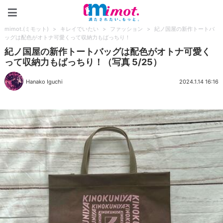
mimot.(ミモット)
mimot.(ミモット)
>
キレイでいたい
>
ファッション
>
紀ノ国屋の新作トートバ
ッグは配色がオトナ可愛くって収納力もばっちり！
紀ノ国屋の新作トートバッグは配色がオトナ可愛く
って収納力もばっちり！（写真 5/25）
Hanako Iguchi
2024.1.14 16:16