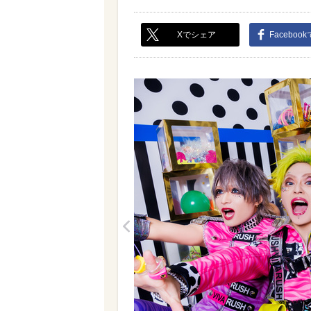
Xでシェア
Faceboo
<