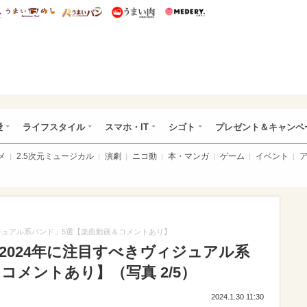
総研 ディズニー特集
mimot.
うまいめし
うまいパン
うまい肉
Medery.
ぴあ総研（うれぴあ）
愛
ライフスタイル
スマホ・IT
シゴト
プレゼント＆キャンペ
メ
2.5次元ミュージカル
演劇
ニコ動
本・マンガ
ゲーム
イベント
ィジュアル系バンド」5選【楽曲動画＆コメントあり】
「2024年に注目すべきヴィジュアル系
コメントあり】（写真 2/5）
2024.1.30 11:30