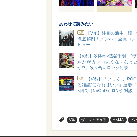
あわせて読みたい
【V系】注目の新生「鐘ト
V系
徹底解剖！メンバー全員ロン
ビュー
【V系】冬将軍×藤谷千明「“
ル系がカッコ悪くなくなった
か!?」殴り合いロング対談
【V系】「いじくり ROCK
V系
る雑誌”になればいい」逹瑯（
×団長（NoGoD）ロング対談
>
V系
ヴィジュアル系
MAMA.
ビ