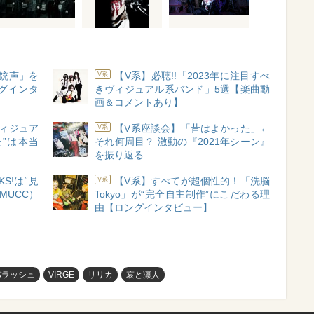
銃声」を
【V系】必聴!!「2023年に注目すべ
V系
グインタ
きヴィジュアル系バンド」5選【楽曲動
画＆コメントあり】
ヴィジュア
【V系座談会】「昔はよかった」←
V系
”は本当
それ何周目？ 激動の『2021年シーン』
を振り返る
S!は“見
【V系】すべてが超個性的！「洗脳
V系
MUCC）
Tokyo」が“完全自主制作”にこだわる理
由【ロングインタビュー】
バラッシュ
VIRGE
リリカ
哀と凛人