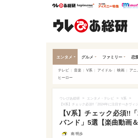
ウレぴあ総研
ハピママ*
ウレぴあ
ウレ
エンタメ
グルメ
ファミリー
恋
テレビ
音楽
V系
アイドル
映画
アニ
ヒーロー
>
>
>
ウレぴあ総研
エンタメ・テレビ
V系
【V系】チェック必須!!「2024年に注目すべきヴ
【V系】チェック必須!!
バンド」5選【楽曲動画＆
南 明歩