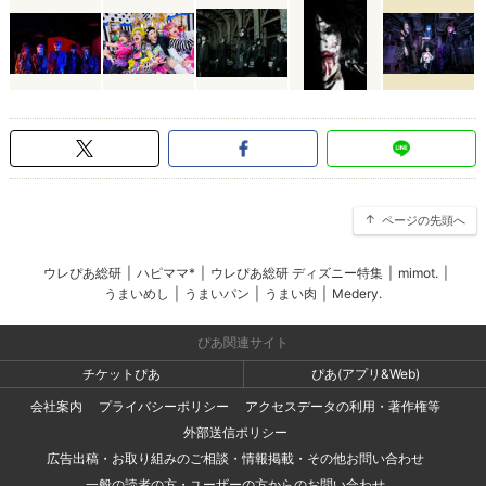
ページの先頭へ
ウレぴあ総研
|
ハピママ*
|
ウレぴあ総研 ディズニー特集
|
mimot.
|
うまいめし
|
うまいパン
|
うまい肉
|
Medery.
ぴあ関連サイト
チケットぴあ
ぴあ(アプリ&Web)
会社案内
プライバシーポリシー
アクセスデータの利用・著作権等
外部送信ポリシー
広告出稿・お取り組みのご相談・情報掲載・その他お問い合わせ
一般の読者の方・ユーザーの方からのお問い合わせ