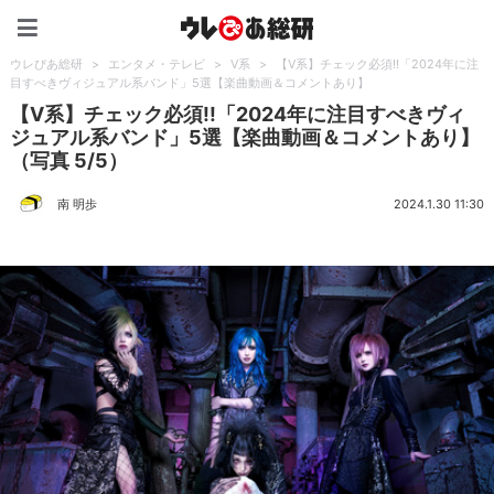
ウレぴあ総研（うれぴあ）
ウレぴあ総研
>
エンタメ・テレビ
>
V系
>
【V系】チェック必須!!「2024年に注
目すべきヴィジュアル系バンド」5選【楽曲動画＆コメントあり】
【V系】チェック必須!!「2024年に注目すべきヴィ
ジュアル系バンド」5選【楽曲動画＆コメントあり】
（写真 5/5）
南 明歩
2024.1.30 11:30