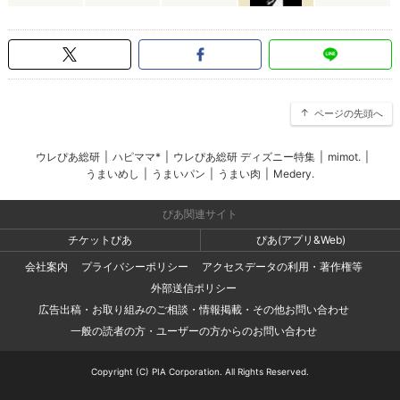
ページの先頭へ
ウレぴあ総研
|
ハピママ*
|
ウレぴあ総研 ディズニー特集
|
mimot.
|
うまいめし
|
うまいパン
|
うまい肉
|
Medery.
ぴあ関連サイト
チケットぴあ
ぴあ(アプリ&Web)
会社案内
プライバシーポリシー
アクセスデータの利用・著作権等
外部送信ポリシー
広告出稿・お取り組みのご相談・情報掲載・その他お問い合わせ
一般の読者の方・ユーザーの方からのお問い合わせ
Copyright (C) PIA Corporation. All Rights Reserved.