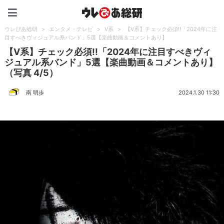
ウレぴあ総研（うれぴあ）
ウレぴあ総研
>
エンタメ・テレビ
>
V系
>
【V系】チェック必須!!「2024年に注
目すべきヴィジュアル系バンド」5選【楽曲動画＆コメントあり】
【V系】チェック必須!!「2024年に注目すべきヴィ
ジュアル系バンド」5選【楽曲動画＆コメントあり】
（写真 4/5）
南 明歩
2024.1.30 11:30