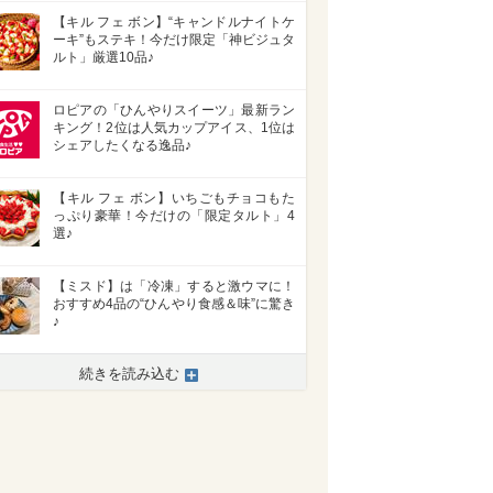
【キル フェ ボン】“キャンドルナイトケ
ーキ”もステキ！今だけ限定「神ビジュタ
ルト」厳選10品♪
ロピアの「ひんやりスイーツ」最新ラン
キング！2位は人気カップアイス、1位は
シェアしたくなる逸品♪
【キル フェ ボン】いちごもチョコもた
っぷり豪華！今だけの「限定タルト」4
選♪
【ミスド】は「冷凍」すると激ウマに！
おすすめ4品の“ひんやり食感＆味”に驚き
♪
続きを読み込む
>