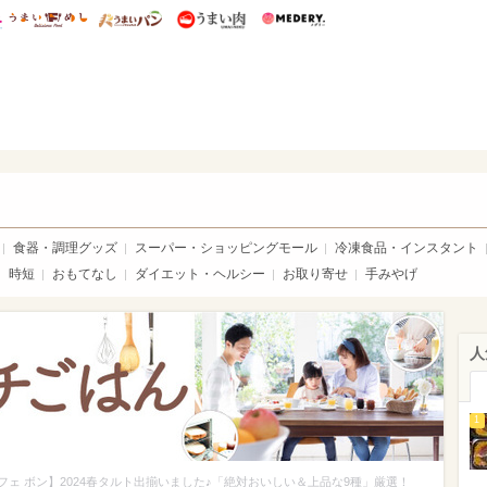
総研 ディズニー特集
mimot.
うまいめし
うまいパン
うまい肉
Medery.
ママ*
食器・調理グッズ
スーパー・ショッピングモール
冷凍食品・インスタント
時短
おもてなし
ダイエット・ヘルシー
お取り寄せ
手みやげ
人
1
 フェ ボン】2024春タルト出揃いました♪「絶対おいしい＆上品な9種」厳選！