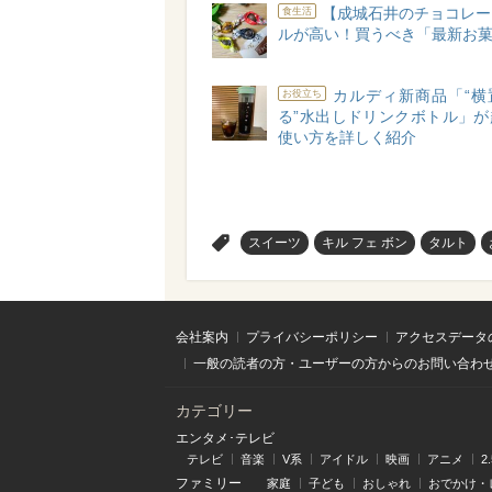
【成城石井のチョコレー
食生活
ルが高い！買うべき「最新お菓
カルディ新商品「“横
お役立ち
る”水出しドリンクボトル」が
使い方を詳しく紹介
>
スイーツ
キル フェ ボン
タルト
会社案内
プライバシーポリシー
アクセスデータ
一般の読者の方・ユーザーの方からのお問い合わ
カテゴリー
エンタメ･テレビ
テレビ
音楽
V系
アイドル
映画
アニメ
2
ファミリー
家庭
子ども
おしゃれ
おでかけ・