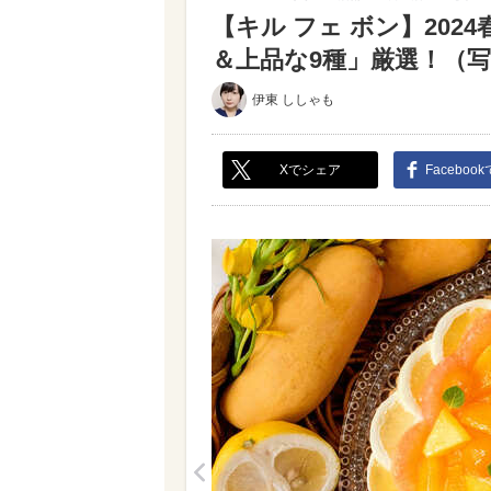
【キル フェ ボン】20
＆上品な9種」厳選！（写真
伊東 ししゃも
Xでシェア
Faceboo
<