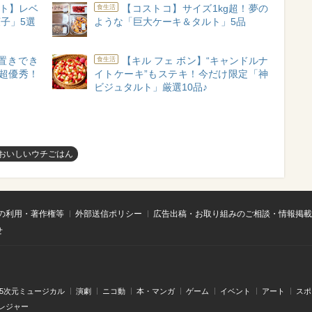
ト】レベ
【コストコ】サイズ1kg超！夢の
食生活
子」5選
ような「巨大ケーキ＆タルト」5品
置きでき
【キル フェ ボン】“キャンドルナ
食生活
超優秀！
イトケーキ”もステキ！今だけ限定「神
ビジュタルト」厳選10品♪
おいしいウチごはん
の利用・著作権等
外部送信ポリシー
広告出稿・お取り組みのご相談・情報掲載
せ
.5次元ミュージカル
演劇
ニコ動
本・マンガ
ゲーム
イベント
アート
スポ
レジャー