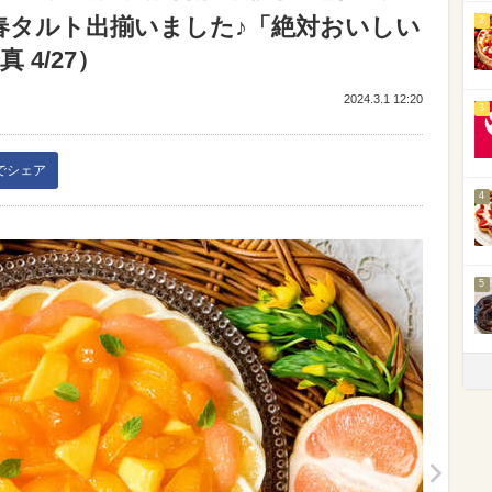
24春タルト出揃いました♪「絶対おいしい
2
 4/27）
2024.3.1 12:20
3
kでシェア
4
5