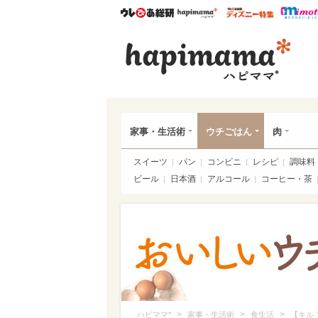
ウレぴあ総研
ハピママ*
ウレぴあ
ハピ
家事・生活術
ウチごはん
肉
スイーツ
パン
コンビニ
レシピ
調味料
ビール
日本酒
アルコール
コーヒー・茶
>
>
>
ハピママ*
家事・生活術
食生活
【キル