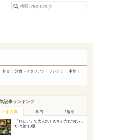
和食
洋食・イタリアン・フレンチ
中華
気記事ランキング
いま人気
昨日
1週間
「ロピア」で大人気！めちゃ売れ“おいし
い惣菜”10選