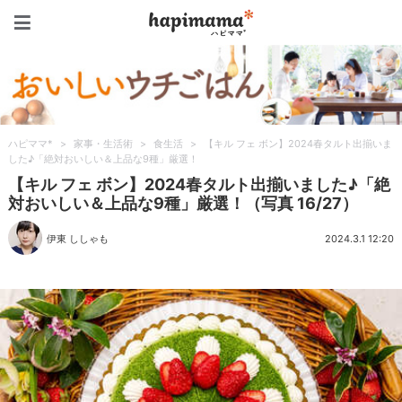
ハピママ*
ハピママ*
>
家事・生活術
>
食生活
>
【キル フェ ボン】2024春タルト出揃いま
した♪「絶対おいしい＆上品な9種」厳選！
【キル フェ ボン】2024春タルト出揃いました♪「絶
対おいしい＆上品な9種」厳選！（写真 16/27）
伊東 ししゃも
2024.3.1 12:20