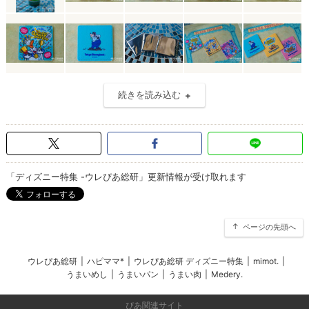
続きを読み込む
「ディズニー特集 -ウレぴあ総研」更新情報が受け取れます
ページの先頭へ
ウレぴあ総研
|
ハピママ*
|
ウレぴあ総研 ディズニー特集
|
mimot.
|
うまいめし
|
うまいパン
|
うまい肉
|
Medery.
ぴあ関連サイト