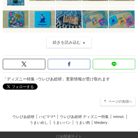
続きを読み込む
「ディズニー特集 -ウレぴあ総研」更新情報が受け取れます
ページの先頭へ
ウレぴあ総研
|
ハピママ*
|
ウレぴあ総研 ディズニー特集
|
mimot.
|
うまいめし
|
うまいパン
|
うまい肉
|
Medery.
ぴあ関連サイト