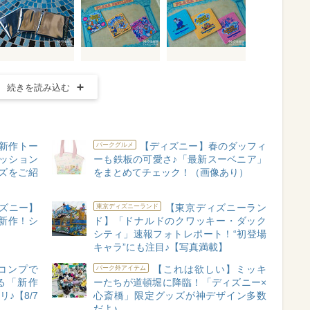
続きを読み込む
新作トー
【ディズニー】春のダッフィ
パークグルメ
ッション
ーも鉄板の可愛さ♪「最新スーベニア」
ズをご紹
をまとめてチェック！（画像あり）
ズニー】
【東京ディズニーラン
東京ディズニーランド
新作！シ
ド】「ドナルドのクワッキー・ダック
シティ」速報フォトレポート！“初登場
キャラ”にも注目♪【写真満載】
コンプで
【これは欲しい】ミッキ
パーク外アイテム
る「新作
ーたちが道頓堀に降臨！「ディズニー×
♪【8/7
心斎橋」限定グッズが神デザイン多数
だよ♪