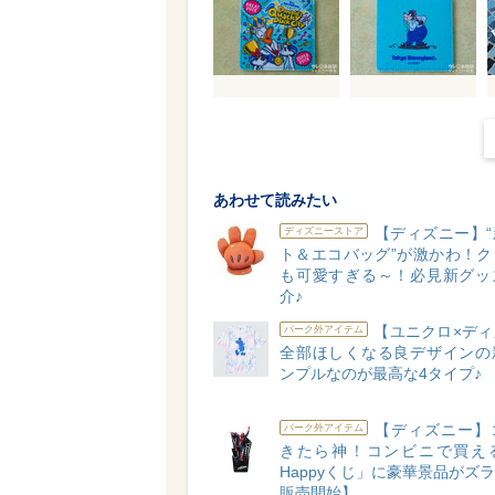
あわせて読みたい
【ディズニー】“
ディズニーストア
ト＆エコバッグ”が激かわ！ク
も可愛すぎる～！必見新グッ
介♪
【ユニクロ×ディ
パーク外アイテム
全部ほしくなる良デザインの
ンプルなのが最高な4タイプ♪
【ディズニー】
パーク外アイテム
きたら神！コンビニで買え
Happyくじ」に豪華景品がズラリ
販売開始】