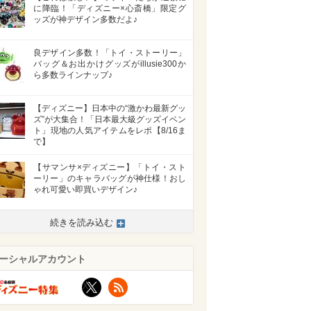
に降臨！「ディズニー×心斎橋」限定グ
ッズが神デザイン多数だよ♪
良デザイン多数！「トイ・ストーリー」
バッグ＆お出かけグッズがillusie300か
ら多数ラインナップ♪
【ディズニー】日本中の“激かわ最新グッ
ズ”が大集合！「日本最大級グッズイベン
ト」現地の人気アイテムをレポ【8/16ま
で】
【サマンサ×ディズニー】「トイ・スト
ーリー」のキャラバッグが神仕様！おし
ゃれ可愛い即買いデザイン♪
続きを読み込む
ーシャルアカウント
X
RSS