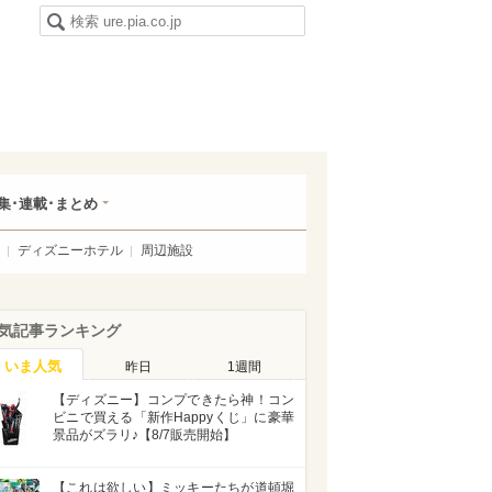
集･連載･まとめ
ディズニーホテル
周辺施設
気記事ランキング
いま人気
昨日
1週間
【ディズニー】コンプできたら神！コン
ビニで買える「新作Happyくじ」に豪華
景品がズラリ♪【8/7販売開始】
【これは欲しい】ミッキーたちが道頓堀