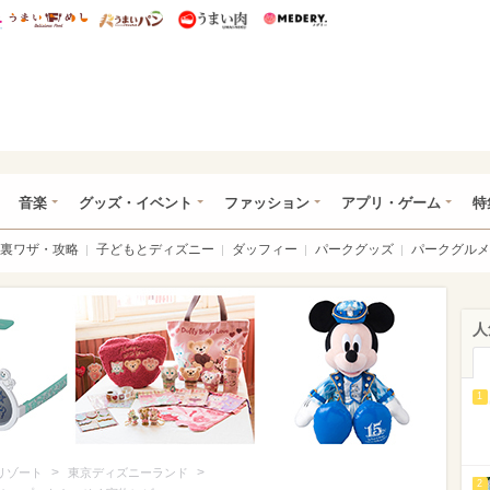
総研 ディズニー特集
mimot.
うまいめし
うまいパン
うまい肉
Medery.
ズニー特集 -ウレぴあ総研
音楽
グッズ・イベント
ファッション
アプリ・ゲーム
特
裏ワザ・攻略
子どもとディズニー
ダッフィー
パークグッズ
パークグルメ
人
1
>
>
リゾート
東京ディズニーランド
2