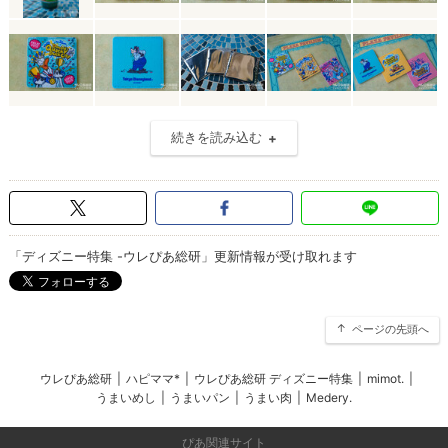
続きを読み込む
「ディズニー特集 -ウレぴあ総研」更新情報が受け取れます
ページの先頭へ
ウレぴあ総研
|
ハピママ*
|
ウレぴあ総研 ディズニー特集
|
mimot.
|
うまいめし
|
うまいパン
|
うまい肉
|
Medery.
ぴあ関連サイト