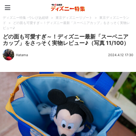
ディズニー特集 -ウレぴあ
ディズニー特集 -ウレぴあ総研
>
東京ディズニーリゾート
>
東京ディズニーラン
ド
>
どの面も可愛すぎ～！ディズニー最新「スーベニアカップ」をさっそく実物レ
ビュー♪
どの面も可愛すぎ～！ディズニー最新「スーベニア
カップ」をさっそく実物レビュー♪（写真 11/100）
Hatama
2024.4.12 17:30