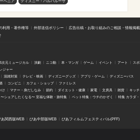
ーベニア
ディズニー・パルパルーザ
の利用・著作権等
外部送信ポリシー
広告出稿・お取り組みのご相談・情報掲載
せ
.5次元ミュージカル
演劇
ニコ動
本・マンガ
ゲーム
イベント
アート
スポ
レジャー
混雑対策
テレビ・映画
ディズニーグッズ
アプリ・ゲーム
ディズニーパス
酒
コンビニ
カフェ・ショップ
ファミレス
かけ
マナー・身だしなみ
節約
ダイエット・健康
家電
文房具
雑貨
キッチ
〜シェアしたくなる〜 至福な体験・旅特集
ペット特集：ウチのかぞく
特集 カラダ
ぴあ関⻄版WEB
ぴあ中部版WEB
ぴあフィルムフェスティバル(PFF)