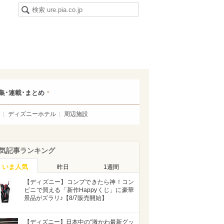
集･連載･まとめ
ディズニーホテル
周辺施設
気記事ランキング
いま人気
昨日
1週間
【ディズニー】コンプできたら神！コン
ビニで買える「新作Happyくじ」に豪華
景品がズラリ♪【8/7販売開始】
【ディズニー】日本中の“激かわ最新グッ