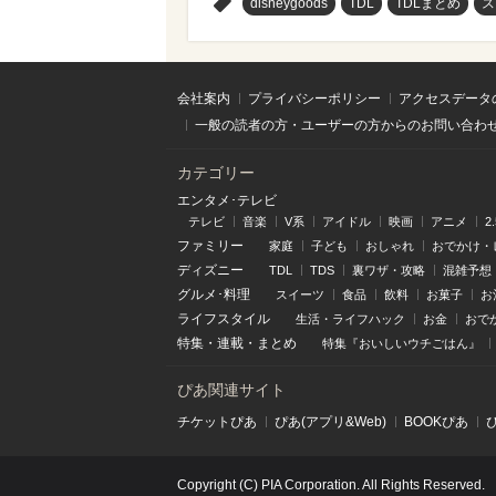
>
disneygoods
TDL
TDLまとめ
ス
会社案内
プライバシーポリシー
アクセスデータ
一般の読者の方・ユーザーの方からのお問い合わ
カテゴリー
エンタメ･テレビ
テレビ
音楽
V系
アイドル
映画
アニメ
2
ファミリー
家庭
子ども
おしゃれ
おでかけ・
ディズニー
TDL
TDS
裏ワザ・攻略
混雑予想
グルメ･料理
スイーツ
食品
飲料
お菓子
お
ライフスタイル
生活・ライフハック
お金
おで
特集
・
連載
・
まとめ
特集『おいしいウチごはん』
ぴあ関連サイト
チケットぴあ
ぴあ(アプリ&Web)
BOOKぴあ
Copyright (C) PIA Corporation. All Rights Reserved.