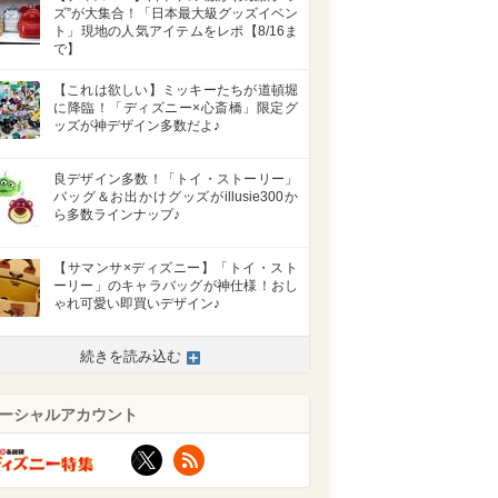
ズ”が大集合！「日本最大級グッズイベン
ト」現地の人気アイテムをレポ【8/16ま
で】
【これは欲しい】ミッキーたちが道頓堀
に降臨！「ディズニー×心斎橋」限定グ
ッズが神デザイン多数だよ♪
良デザイン多数！「トイ・ストーリー」
バッグ＆お出かけグッズがillusie300か
ら多数ラインナップ♪
【サマンサ×ディズニー】「トイ・スト
ーリー」のキャラバッグが神仕様！おし
ゃれ可愛い即買いデザイン♪
続きを読み込む
ーシャルアカウント
X
RSS
>