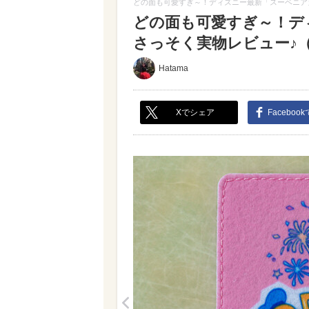
どの面も可愛すぎ～！ディズニー最新「スーベニア
どの面も可愛すぎ～！デ
さっそく実物レビュー♪（写真
Hatama
Xでシェア
Faceboo
<