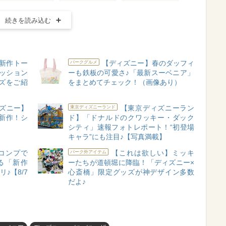
続きを読み込む
新作トー
【ディズニー】春のダッフィ
パークグルメ
ッション
ーも鉄板の可愛さ♪「最新スーベニア」
ズをご紹
をまとめてチェック！（画像あり）
ズニー】
【東京ディズニーラン
東京ディズニーランド
新作！シ
ド】「ドナルドのクワッキー・ダック
シティ」速報フォトレポート！“初登場
キャラ”にも注目♪【写真満載】
コンプで
【これは欲しい】ミッキ
パーク外アイテム
る「新作
ーたちが道頓堀に降臨！「ディズニー×
♪【8/7
心斎橋」限定グッズが神デザイン多数
だよ♪