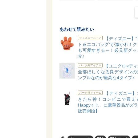
あわせて読みたい
【ディズニー】“
ディズニーストア
ト＆エコバッグ”が激かわ！ク
も可愛すぎる～！必見新グッ
介♪
【ユニクロ×ディ
パーク外アイテム
全部ほしくなる良デザインの
ンプルなのが最高な4タイプ♪
【ディズニー】
パーク外アイテム
きたら神！コンビニで買え
Happyくじ」に豪華景品がズラリ
販売開始】