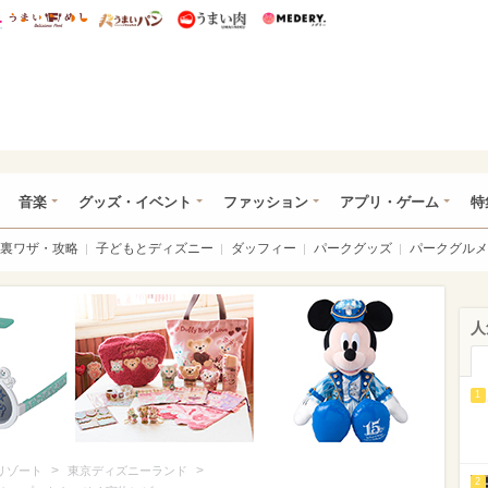
総研 ディズニー特集
mimot.
うまいめし
うまいパン
うまい肉
Medery.
ズニー特集 -ウレぴあ総研
音楽
グッズ・イベント
ファッション
アプリ・ゲーム
特
裏ワザ・攻略
子どもとディズニー
ダッフィー
パークグッズ
パークグルメ
人
1
>
>
リゾート
東京ディズニーランド
2