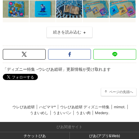
続きを読み込む
「ディズニー特集 -ウレぴあ総研」更新情報が受け取れます
ページの先頭へ
ウレぴあ総研
|
ハピママ*
|
ウレぴあ総研 ディズニー特集
|
mimot.
|
うまいめし
|
うまいパン
|
うまい肉
|
Medery.
ぴあ関連サイト
チケットぴあ
ぴあ(アプリ&Web)