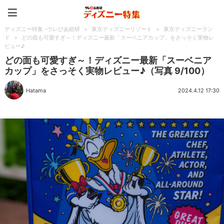
ディズニー特集 -ウレぴあ
ディズニー特集 -ウレぴあ総研
>
東京ディズニーリゾート
>
東京ディズニーラン
ド
>
どの面も可愛すぎ～！ディズニー最新「スーベニアカップ」をさっそく実物レ
ビュー♪
どの面も可愛すぎ～！ディズニー最新「スーベニア
カップ」をさっそく実物レビュー♪（写真 9/100）
Hatama
2024.4.12 17:30