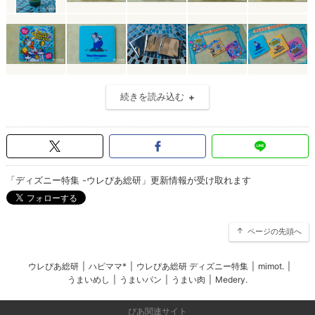
続きを読み込む
「ディズニー特集 -ウレぴあ総研」更新情報が受け取れます
ページの先頭へ
ウレぴあ総研
|
ハピママ*
|
ウレぴあ総研 ディズニー特集
|
mimot.
|
うまいめし
|
うまいパン
|
うまい肉
|
Medery.
ぴあ関連サイト